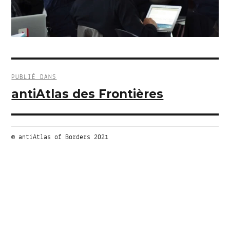
Navigation
de
PUBLIÉ DANS
l’article
antiAtlas des Frontières
© antiAtlas of Borders 2021