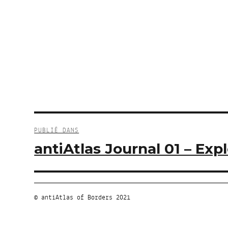
Navigation
de
PUBLIÉ DANS
l’article
antiAtlas Journal 01 – Expl
© antiAtlas of Borders 2021