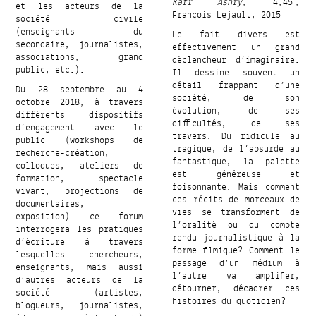
Kafr Ashry
, 4,45′,
et les acteurs de la
François Lejault, 2015
société civile
(enseignants du
Le fait divers est
secondaire, journalistes,
effectivement un grand
associations, grand
déclencheur d’imaginaire.
public, etc.).
Il dessine souvent un
détail frappant d’une
Du 28 septembre au 4
société, de son
octobre 2018, à travers
évolution, de ses
différents dispositifs
difficultés, de ses
d’engagement avec le
travers. Du ridicule au
public (workshops de
tragique, de l’absurde au
recherche-création,
fantastique, la palette
colloques, ateliers de
est généreuse et
formation, spectacle
foisonnante. Mais comment
vivant, projections de
ces récits de morceaux de
documentaires,
vies se transforment de
exposition) ce forum
l’oralité ou du compte
interrogera les pratiques
rendu journalistique à la
d’écriture à travers
forme filmique? Comment le
lesquelles chercheurs,
passage d’un médium à
enseignants, mais aussi
l’autre va amplifier,
d’autres acteurs de la
détourner, décadrer ces
société (artistes,
histoires du quotidien?
blogueurs, journalistes,