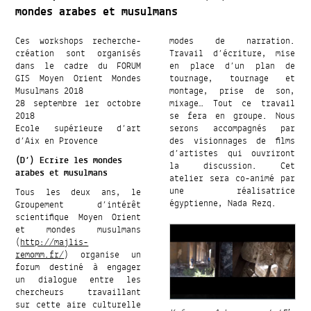
mondes arabes et musulmans
Ces workshops recherche-
modes de narration.
création sont organisés
Travail d’écriture, mise
dans le cadre du FORUM
en place d’un plan de
GIS Moyen Orient Mondes
tournage, tournage et
Musulmans 2018
montage, prise de son,
28 septembre 1er octobre
mixage… Tout ce travail
2018
se fera en groupe. Nous
Ecole supérieure d’art
serons accompagnés par
d’Aix en Provence
des visionnages de films
d’artistes qui ouvriront
(D’) Ecrire les mondes
la discussion. Cet
arabes et musulmans
atelier sera co-animé par
une réalisatrice
Tous les deux ans, le
égyptienne, Nada Rezq.
Groupement d’intérêt
scientifique Moyen Orient
et mondes musulmans
(
http://majlis-
remomm.fr/
) organise un
forum destiné à engager
un dialogue entre les
chercheurs travaillant
sur cette aire culturelle