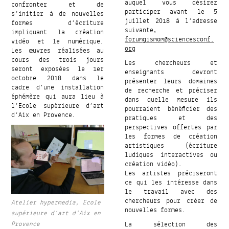
auquel vous désirez
confronter et de
participer avant le 5
s’initier à de nouvelles
juillet 2018 à l’adresse
formes d’écriture
suivante,
impliquant la création
forumgismom@sciencesconf.
vidéo et le numérique.
org
Les œuvres réalisées au
cours des trois jours
Les chercheurs et
seront exposées le 1er
enseignants devront
octobre 2018 dans le
présenter leurs domaines
cadre d’une installation
de recherche et préciser
éphémère qui aura lieu à
dans quelle mesure ils
l’Ecole supérieure d’art
pourraient bénéficier des
d’Aix en Provence.
pratiques et des
perspectives offertes par
les formes de création
artistiques (écriture
ludiques interactives ou
création vidéo).
Les artistes préciseront
ce qui les intéresse dans
le travail avec des
chercheurs pour créer de
Atelier hypermedia, Ecole
nouvelles formes.
supérieure d’art d’Aix en
La sélection des
Provence