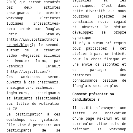
registres et les
2018) qui seront encadrés
techniques. C’est dans
par deux artistes
cette diversité que nous
enseignants. Le premier
pourrons regarder se
workshop, «Écritures
construire notre regard
ludiques interactives»
et observer le médium
sera animé par Douglas
développer sa propre
Edric Stanley
dynamique.
(
http://www.abstractmachi
Il n’y a aucun pré-requis
ne.net/blog/
); le second,
pour participer à cet
autour de la création
atelier à part un intérêt
vidéo «Regarder ailleurs
pour la chose filmique et
– écouter loin», par
une envie de raconter et
François Lejault
de partager des
(
http://lejault.com/
).
histoires. Une
Ces workshops seront
connaissance basique de
ouverts à des chercheurs,
l’anglais sera un plus.
enseignants-chercheurs,
ingénieurs, enseignants
Comment présenter sa
et étudiants sélectionnés
candidature ?
sur lettre de motivation
Il suffit d’envoyer une
et CV.
lettre de motivation
La participation à ces
d’une page maximum et un
workshops est gratuite.
curriculum vitae puis de
Elle vise à permettre aux
préciser le workshop
participants de se