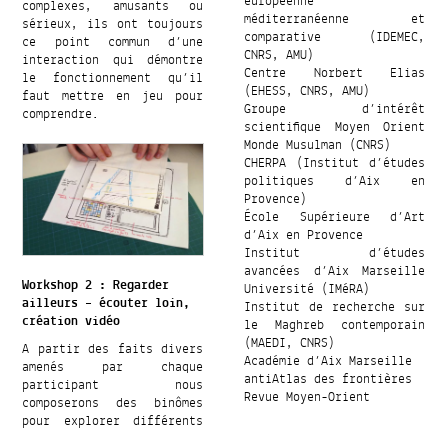
européenne
complexes, amusants ou
méditerranéenne et
sérieux, ils ont toujours
comparative (IDEMEC,
ce point commun d’une
CNRS, AMU)
interaction qui démontre
Centre Norbert Elias
le fonctionnement qu’il
(EHESS, CNRS, AMU)
faut mettre en jeu pour
Groupe d’intérêt
comprendre.
scientifique Moyen Orient
Monde Musulman (CNRS)
CHERPA (Institut d’études
politiques d’Aix en
Provence)
École Supérieure d’Art
d’Aix en Provence
Institut d’études
avancées d’Aix Marseille
Workshop 2 : Regarder
Université (IMéRA)
ailleurs – écouter loin,
Institut de recherche sur
création vidéo
le Maghreb contemporain
(MAEDI, CNRS)
A partir des faits divers
Académie d’Aix Marseille
amenés par chaque
antiAtlas des frontières
participant nous
Revue Moyen-Orient
composerons des binômes
pour explorer différents