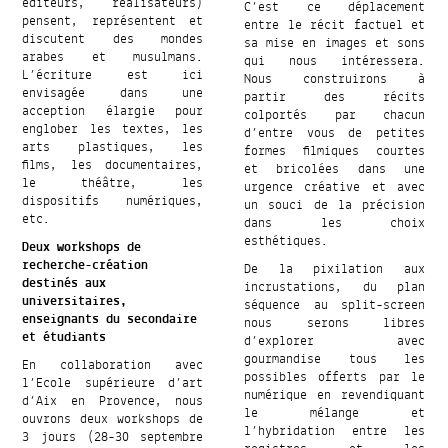
éditeurs, réalisateurs)
C’est ce déplacement
pensent, représentent et
entre le récit factuel et
discutent des mondes
sa mise en images et sons
arabes et musulmans.
qui nous intéressera.
L’écriture est ici
Nous construirons à
envisagée dans une
partir des récits
acception élargie pour
colportés par chacun
englober les textes, les
d’entre vous de petites
arts plastiques, les
formes filmiques courtes
films, les documentaires,
et bricolées dans une
le théâtre, les
urgence créative et avec
dispositifs numériques,
un souci de la précision
etc.
dans les choix
esthétiques.
Deux workshops de
recherche-création
De la pixilation aux
destinés aux
incrustations, du plan
universitaires,
séquence au split-screen
enseignants du secondaire
nous serons libres
et étudiants
d’explorer avec
gourmandise tous les
En collaboration avec
possibles offerts par le
l’Ecole supérieure d’art
numérique en revendiquant
d’Aix en Provence, nous
le mélange et
ouvrons deux workshops de
l’hybridation entre les
3 jours (28-30 septembre