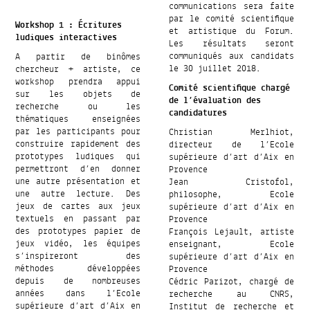
communications sera faite
par le comité scientifique
Workshop 1 : Écritures
et artistique du Forum.
ludiques interactives
Les résultats seront
communiqués aux candidats
A partir de binômes
le 30 juillet 2018.
chercheur + artiste, ce
workshop prendra appui
Comité scientifique chargé
sur les objets de
de l’évaluation des
recherche ou les
candidatures
thématiques enseignées
par les participants pour
Christian Merlhiot,
construire rapidement des
directeur de l’Ecole
prototypes ludiques qui
supérieure d’art d’Aix en
permettront d’en donner
Provence
une autre présentation et
Jean Cristofol,
une autre lecture. Des
philosophe, Ecole
jeux de cartes aux jeux
supérieure d’art d’Aix en
textuels en passant par
Provence
des prototypes papier de
François Lejault, artiste
jeux vidéo, les équipes
enseignant, Ecole
s’inspireront des
supérieure d’art d’Aix en
méthodes développées
Provence
depuis de nombreuses
Cédric Parizot, chargé de
années dans l’Ecole
recherche au CNRS,
supérieure d’art d’Aix en
Institut de recherche et