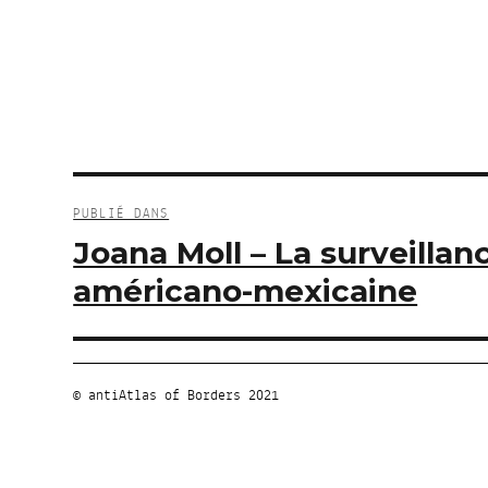
Navigation
de
PUBLIÉ DANS
l’article
Joana Moll – La surveillan
américano-mexicaine
© antiAtlas of Borders 2021