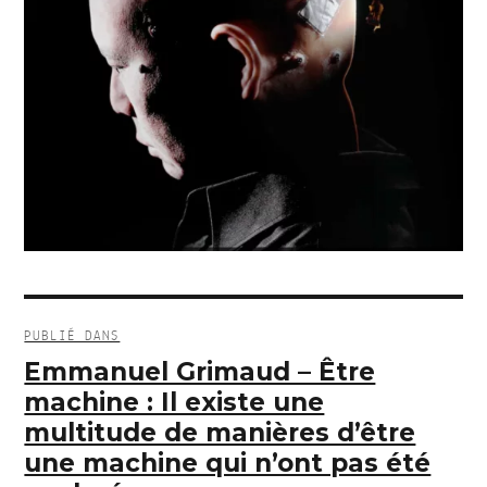
Navigation
de
PUBLIÉ DANS
l’article
Emmanuel Grimaud – Être
machine : Il existe une
multitude de manières d’être
une machine qui n’ont pas été