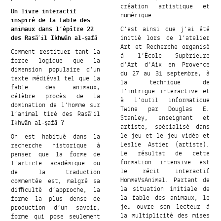
création artistique et
Un livre interactif
numérique.
inspiré de la fable des
animaux dans l’épître 22
C’est ainsi que j’ai été
des Rasāʾil Ikhwān al-ṣafā
initié lors de l’atelier
Art et Recherche organisé
Comment restituer tant la
à l’École Supérieure
force logique que la
d’Art d’Aix en Provence
dimension populaire d’un
du 27 au 31 septembre, à
texte médiéval tel que la
la technique de
fable des animaux,
l’intrigue interactive et
célèbre procès de la
à l’outil informatique
domination de l’homme sur
Twine par Douglas E.
l’animal tiré des Rasāʾil
Stanley, enseignant et
Ikhwān al-ṣafā ?
artiste, spécialisé dans
le jeu et le jeu vidéo et
On est habitué dans la
Leslie Astier (artiste).
recherche historique à
Le résultat de cette
penser que la forme de
formation intensive est
l’article académique ou
le récit interactif
de la traduction
HommeVsAnimal. Partant de
commentée est, malgré sa
la situation initiale de
difficulté d’approche, la
la fable des animaux, le
forme la plus dense de
jeu ouvre son lecteur à
production d’un savoir,
la multiplicité des mises
forme qui pose seulement