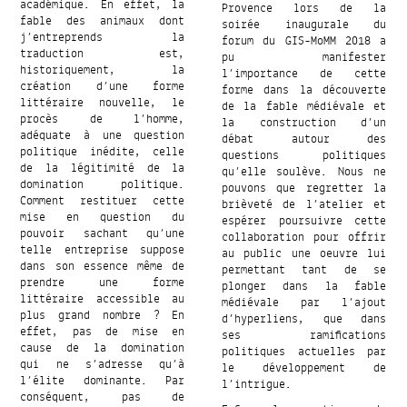
académique. En effet, la
Provence lors de la
fable des animaux dont
soirée inaugurale du
j’entreprends la
forum du GIS-MoMM 2018 a
traduction est,
pu manifester
historiquement, la
l’importance de cette
création d’une forme
forme dans la découverte
littéraire nouvelle, le
de la fable médiévale et
procès de l’homme,
la construction d’un
adéquate à une question
débat autour des
politique inédite, celle
questions politiques
de la légitimité de la
qu’elle soulève. Nous ne
domination politique.
pouvons que regretter la
Comment restituer cette
brièveté de l’atelier et
mise en question du
espérer poursuivre cette
pouvoir sachant qu’une
collaboration pour offrir
telle entreprise suppose
au public une oeuvre lui
dans son essence même de
permettant tant de se
prendre une forme
plonger dans la fable
littéraire accessible au
médiévale par l’ajout
plus grand nombre ? En
d’hyperliens, que dans
effet, pas de mise en
ses ramifications
cause de la domination
politiques actuelles par
qui ne s’adresse qu’à
le développement de
l’élite dominante. Par
l’intrigue.
conséquent, pas de