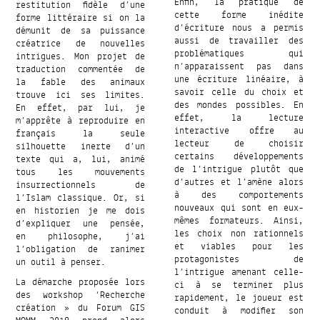
Enfin, la pratique de
restitution fidèle d’une
cette forme inédite
forme littéraire si on la
d’écriture nous a permis
démunit de sa puissance
aussi de travailler des
créatrice de nouvelles
problématiques qui
intrigues. Mon projet de
n’apparaissent pas dans
traduction commentée de
une écriture linéaire, à
la fable des animaux
savoir celle du choix et
trouve ici ses limites.
des mondes possibles. En
En effet, par lui, je
effet, la lecture
m’apprête à reproduire en
interactive offre au
français la seule
lecteur de choisir
silhouette inerte d’un
certains développements
texte qui a, lui, animé
de l’intrigue plutôt que
tous les mouvements
d’autres et l’amène alors
insurrectionnels de
à des comportements
l’Islam classique. Or, si
nouveaux qui sont en eux-
en historien je me dois
mêmes formateurs. Ainsi,
d’expliquer une pensée,
les choix non rationnels
en philosophe, j’ai
et viables pour les
l’obligation de ranimer
protagonistes de
un outil à penser.
l’intrigue amenant celle-
La démarche proposée lors
ci à se terminer plus
des workshop ‘Recherche
rapidement, le joueur est
création » du Forum GIS
conduit à modifier son