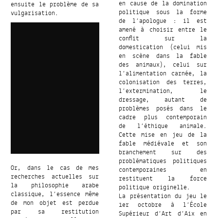
en cause de la domination
ensuite le problème de sa
politique sous la forme
vulgarisation.
de l’apologue : il est
amené à choisir entre le
conflit sur la
domestication (celui mis
en scène dans la fable
des animaux), celui sur
l’alimentation carnée, la
colonisation des terres,
l’extermination, le
dressage, autant de
problèmes posés dans le
cadre plus contemporain
de l’éthique animale.
Cette mise en jeu de la
fable médiévale et son
branchement sur des
problématiques politiques
Or, dans le cas de mes
contemporaines en
recherches actuelles sur
restituent la force
la philosophie arabe
politique originelle.
classique, l’essence même
La présentation du jeu le
de mon objet est perdue
1er octobre à l’École
par sa restitution
Supérieur d’Art d’Aix en