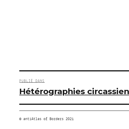
Navigation
de
PUBLIÉ DANS
l’article
Hétérographies circassien
© antiAtlas of Borders 2021