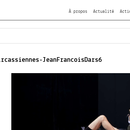
À propos
Actualité
Acti
ircassiennes-JeanFrancoisDars6