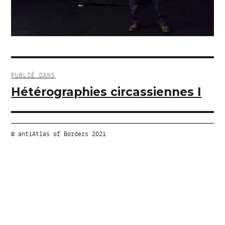
Navigation
de
PUBLIÉ DANS
l’article
Hétérographies circassiennes I
© antiAtlas of Borders 2021