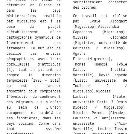
souhaiteraient contacter
détention en Europe et
des proches.
dans les pays
méditérranéens réalisée
Ce travail est réalisé
par Migreurop est à la
par Lydie Arbogast
base du projet
(Migreurop),Alessandra
d’établissement d’une
Capodanno (Migreurop),
cartographie dynamique de
Olivier Clochard
l’enfermement des
(Migrinter, université de
étrangers. Le but est de
Poitiers / Migreurop),
décrire ces entités
Agathe
géographiques avec leurs
Etienne(Migreurop),
corollaires d’attributs
Thomas Honoré (Pôle
[1], tout en prenant en
Carto, Incittà,
compte la dimension
Marseille), David Lagarde
temporelle (1980 – 2012)
(Lisst, université de
qui est un facteur
Toulouse 2 /
important pour comprendre
Migreurop),Nicolas
l’évolution du confinement
Lambert (Riate,
des migrants qui s’opère
université Paris 7 Denis
au sein de l’Union
Diderot / Migreurop),
européenne et au-delà de
Nicolas Pernet (Cimade),
ses frontières, dans les
Laurence Pillant(Telemme,
pays voisins. Comme dans
université d’Aix-
tout système
Marseille) Louise Tassin