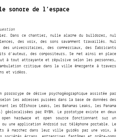
le sonore de l’espace
uestion
ier. Dans ce chantier, nulle alarme du bulldozer, nul
ilences, des voix, des sons savamment travaillés. Nul
, des universitaires, des commerciaux, des fabricants
its d’auteur, des compositeurs… Se met ainsi en place
out à tout attrayante et répulsive selon les personnes,
ambulation critique dans la ville émergente à travers
ns et vidéos.
n prororype de dérive psychogéographique assistée par
 selon les adresses puisées dans la base de données des
enant les Offshore Leaks, les Bahamas Leaks, les Panama
s) géolocalisées par RYBN. Le prototype existe en deux
 open hardware et open source fonctionnant sur un
, ou une application Android sur téléphone portable. Le
nts à marcher dans leur ville guidés par une voix, à
s sociétés écrans, entreprises fantômes et prête-noms