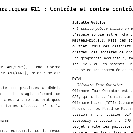
pratiques #11 : Contrôle et contre-contrô
Juliette Volcler
–
L’espace public sonore en q
L’espace sonore est en chant
marteau-piqueur, mais des s
ouvrier, mais des designers
d’armes, des sociétés de dro
une géographie acoustique, t
les lieux ou les moments. Dé
SM AMU/CNRS), Elena Biserna
une sélection commentée de so
ISM AMU/CNRS), Peter Sinclair
RYBN
–
Offshore Tour Operator
ute des pratiques » définit
Offshore Tour Operator est u
re : il s’agit d’abord de
GPS, qui oriente le marcheur
, c’est à dire aux pratiques
Offshore Leaks (ICIJ) (compr
es formes d’écoute.
(lire la
Papers et les Paradise Paper
version : une version DIY
pace
rapsberry pi couplé à un GPS
projet invite les participa
trice éditoriale de la revue
retracer les lieux liés à ce