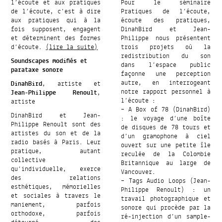
l’écoute et aux pratiques
Pour le séminaire
de l’écoute, c’est à dire
Pratiques de l’écoute,
aux pratiques qui à la
écoute des pratiques,
fois supposent, engagent
DinahBird et Jean-
et déterminent des formes
Philippe nous présentent
d’écoute.
(lire la suite)
trois projets où la
redistribution du son
Soundscapes modifiés et
dans l’espace public
parataxe sonore
façonne une perception
autre, en interrogeant
DinahBird
, artiste et
notre rapport personnel à
Jean-Philippe Renoult
,
l’écoute :
artiste
– A Box of 78 (DinahBird)
DinahBird et Jean-
: le voyage d’une boîte
Philippe Renoult sont des
de disques de 78 tours et
artistes du son et de la
d’un gramophone à ciel
radio basés à Paris. Leur
ouvert sur une petite île
pratique, autant
reculée de la Colombie
collective
Britannique au large de
qu’individuelle, exerce
Vancouver.
des relations
– Tags Audio Loops (Jean-
esthétiques, mémorielles
Philippe Renoult) : un
et sociales à travers le
travail photographique et
maniement, parfois
sonore qui procède par la
orthodoxe, parfois
ré-injection d’un sample-