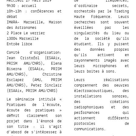
Mercredi 27 mars 2019
de fréquences,
9h30 : accueil
d’ordinaire secrets,
10h-13h : conférences et
orchestrés par le Trading
débat
Haute Fréquence. Leurs
IMéRA- Marseille, Maison
recherches sont souvent
des Astronomes
éveillées par les
2 Place Le verrier
singularités du lieu ou
13004 Marseille
de la société qu’ils
Entrée libre
étudient. Ils y puisent
des données propres
Comité d’organisation:
qu’ils activent en
Jean Cristofol (ESAAix,
rayonnements imagés avec
PRISM AMU/CNRS), Elena
leurs microphones et
Biserna (ESAAix, PRISM
leurs boites à sons.
AMU/CNRS), Christine
Esclapez (AMU, PRISM
Leurs réalisations
AMU/CNRS), Peter Sinclair
comprennent des oeuvres
(ESAAix, PRISM AMU/CNRS)
électroacoustiques, des
installations sonores,
Le séminaire intitulé «
des créations
Pratiques de l’écoute,
radiophoniques et des
écoute des pratiques »
performances qui
définit clairement son
actionnent différents
projet dans l’énoncé de
protocoles de
son titre : il s’agit
communications.
d’abord de s’intéresser à