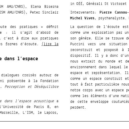
in Off, Générali St Victoret
SM AMU/CNRS), Elena Biserna
ISM AMU/CNRS), Peter Sinclair
Intervenants:
Pierre Cassou-
Michel Vives
, psychanalyste.
ute des pratiques » définit
La question de l’écoute est
re : il s’agit d’abord de
comme une exploration par u
, c’est à dire aux pratiques
son génère. Elle se trouve d
es formes d’écoute.
(lire la
Puccini vers une situation
reconstruit et proposé à 
dispositif. Il y a donc d’un
e dans l’espace
nous extrait du monde et de
environnement dans lequel le
espace et représentation. I
dialogues croisés autour de
comme un espace construit e
ini présentée à la Fondation
tout à fait particulière nou
. Perception et Déséquilibre
notre corps avec un espace p
comme les éléments d’une mat
e dans l’espace acoustique
a
de cette enveloppe coutumi
l’Université de Paris 8, en
perdent.
Marseille, L’ISM, le Lapcos,