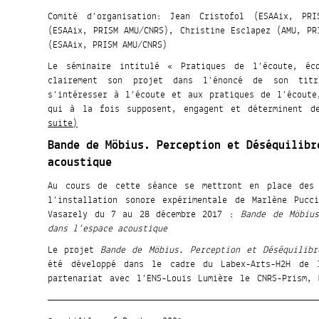
Comité d’organisation: Jean Cristofol (ESAAix, PRI
(ESAAix, PRISM AMU/CNRS), Christine Esclapez (AMU, PR
(ESAAix, PRISM AMU/CNRS)
Le séminaire intitulé « Pratiques de l’écoute, éco
clairement son projet dans l’énoncé de son tit
s’intéresser à l’écoute et aux pratiques de l’écoute
qui à la fois supposent, engagent et déterminent d
suite)
Bande de Möbius. Perception et Déséquilibr
acoustique
Au cours de cette séance se mettront en place des 
l’installation sonore expérimentale de Marlène Pucc
Vasarely du 7 au 28 décembre 2017 :
Bande de Möbius
dans l’espace acoustique
Le projet
Bande de Möbius. Perception et Déséquilibr
été développé dans le cadre du Labex-Arts-H2H de 
partenariat avec l’ENS-Louis Lumière le CNRS-Prism, 