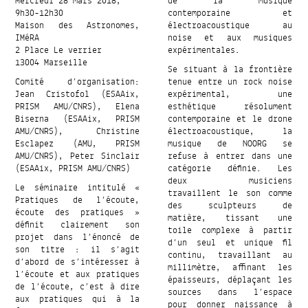
Mercredi 28 mars 2018,
de la musique
9h30-12h30
contemporaine et
Maison des Astronomes,
électroacoustique au
IMéRA
noise et aux musiques
2 Place Le verrier
expérimentales.
13004 Marseille
Se situant à la frontière
Comité d’organisation:
tenue entre un rock noise
Jean Cristofol (ESAAix,
expérimental, une
PRISM AMU/CNRS), Elena
esthétique résolument
Biserna (ESAAix, PRISM
contemporaine et le drone
AMU/CNRS), Christine
électroacoustique, la
Esclapez (AMU, PRISM
musique de NOORG se
AMU/CNRS), Peter Sinclair
refuse à entrer dans une
(ESAAix, PRISM AMU/CNRS)
catégorie définie. Les
deux musiciens
Le séminaire intitulé «
travaillent le son comme
Pratiques de l’écoute,
des sculpteurs de
écoute des pratiques »
matière, tissant une
définit clairement son
toile complexe à partir
projet dans l’énoncé de
d’un seul et unique fil
son titre : il s’agit
continu, travaillant au
d’abord de s’intéresser à
millimètre, affinant les
l’écoute et aux pratiques
épaisseurs, déplaçant les
de l’écoute, c’est à dire
sources dans l’espace
aux pratiques qui à la
pour donner naissance à