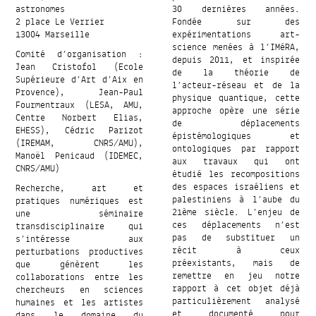
astronomes
30 dernières années.
2 place Le Verrier
Fondée sur des
13004 Marseille
expérimentations art-
science menées à l’IMéRA,
Comité d’organisation :
depuis 2011, et inspirée
Jean Cristofol (Ecole
de la théorie de
Supérieure d’Art d’Aix en
l’acteur-réseau et de la
Provence), Jean-Paul
physique quantique, cette
Fourmentraux (LESA, AMU,
approche opère une série
Centre Norbert Elias,
de déplacements
EHESS), Cédric Parizot
épistémologiques et
(IREMAM, CNRS/AMU),
ontologiques par rapport
Manoël Penicaud (IDEMEC,
aux travaux qui ont
CNRS/AMU)
étudié les recompositions
des espaces israéliens et
Recherche, art et
palestiniens à l’aube du
pratiques numériques est
21ème siècle. L’enjeu de
une séminaire
ces déplacements n’est
transdisciplinaire qui
pas de substituer un
s’intéresse aux
récit à ceux
perturbations productives
préexistants, mais de
que génèrent les
remettre en jeu notre
collaborations entre les
rapport à cet objet déjà
chercheurs en sciences
particulièrement analysé
humaines et les artistes
et documenté pour
dans le domaine du