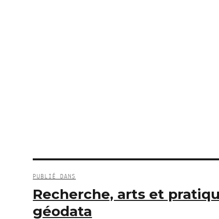
Navigation
de
PUBLIÉ DANS
l’article
Recherche, arts et pratiq
géodata