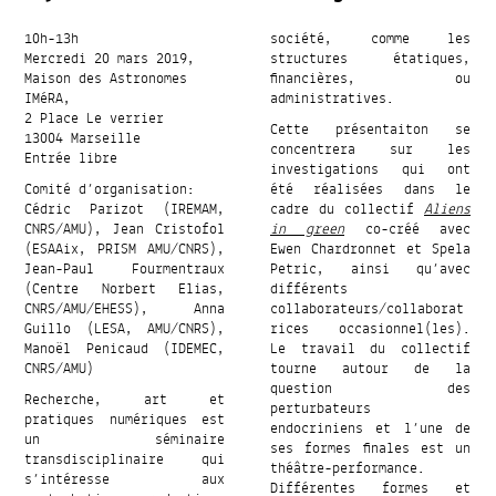
10h-13h
société, comme les
Mercredi 20 mars 2019,
structures étatiques,
Maison des Astronomes
financières, ou
IMéRA,
administratives.
2 Place Le verrier
Cette présentaiton se
13004 Marseille
concentrera sur les
Entrée libre
investigations qui ont
Comité d’organisation:
été réalisées dans le
Cédric Parizot (IREMAM,
cadre du collectif
Aliens
CNRS/AMU), Jean Cristofol
in green
co-créé avec
(ESAAix, PRISM AMU/CNRS),
Ewen Chardronnet et Spela
Jean-Paul Fourmentraux
Petric, ainsi qu’avec
(Centre Norbert Elias,
différents
CNRS/AMU/EHESS), Anna
collaborateurs/collaborat
Guillo (LESA, AMU/CNRS),
rices occasionnel(les).
Manoël Penicaud (IDEMEC,
Le travail du collectif
CNRS/AMU)
tourne autour de la
question des
Recherche, art et
perturbateurs
pratiques numériques est
endocriniens et l’une de
un séminaire
ses formes finales est un
transdisciplinaire qui
théâtre-performance.
s’intéresse aux
Différentes formes et