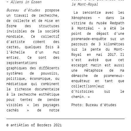
–
Aliens in Green
le Mont-Royal
Bureau d’études
propose
La rencontre avec les
un travail de recherche,
Xénophores – dans la
de collecte et de mise en
vitrine du musée Redpath
forme des structures
à Montréal – a été le
invisibles de la société
point de départ d’une
mondiale. Ce collectif
promenade-enquête sur un
d’artiste créent des
parcours de 3 kilomètres
cartes, quelques fois à
sur la pente du Mont-
l’échelle d‘un mur
Royal en mai 2017. Il
entier. Ce sont des
s’est avéré que cet
représentations
escargot marin est aussi
graphiques des différents
une métaphore de ma
systèmes de pouvoirs,
démarche de promeneur-
politique, économique, ou
enquêteur en tant que
médiatique qui combinent
collect(ionn)eur
la richesse documentaire
d’histoires sur le
à la recherche esthétique
chemin. »
pour tenter de rendre
visibles « les paysages
Photo: Bureau d’études
cachés » de notre
© antiAtlas of Borders 2021