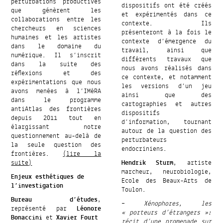
perturbations productives
dispositifs ont été créés
que génèrent les
et expérimentés dans ce
collaborations entre les
contexte. Ils
chercheurs en sciences
présenteront à la fois le
humaines et les artistes
contexte d’émergence du
dans le domaine du
travail, ainsi que
numérique. Il s’inscrit
différents travaux que
dans la suite des
nous avons réalisés dans
réflexions et des
ce contexte, et notamment
expérimentations que nous
les versions d’un jeu
avons menées à l’IMéRA
ainsi que des
dans le programme
cartographies et autres
antiAtlas des frontières
dispositifs
depuis 2011 tout en
d’information, tournant
élargissant notre
autour de la question des
questionnement au-delà de
perturbateurs
la seule question des
endocriniens.
frontières.
(lire la
suite)
Hendrik Sturm
, artiste
marcheur, neurobiologie,
Enjeux esthétiques de
Ecole des Beaux-Arts de
l’investigation
Toulon.
Bureau d’études
,
–
Xénophores, les
représenté par
Léonore
« porteurs d’étrangers »:
Bonaccini
et
Xavier Fourt
récit d’une promenade sur