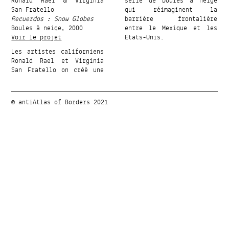
Ronald Rael & Virginia
série de boules à neige
San Fratello
qui réimaginent la
Recuerdos : Snow Globes
barrière frontalière
Boules à neige, 2000
entre le Mexique et les
Voir le projet
Etats-Unis.
Les artistes californiens
Ronald Rael et Virginia
San Fratello on créé une
© antiAtlas of Borders 2021