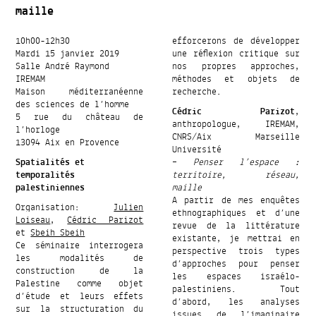
maille
10h00-12h30
efforcerons de développer
Mardi 15 janvier 2019
une réflexion critique sur
Salle André Raymond
nos propres approches,
IREMAM
méthodes et objets de
Maison méditerranéenne
recherche.
des sciences de l’homme
Cédric Parizot
,
5 rue du château de
anthropologue, IREMAM,
l’horloge
CNRS/Aix Marseille
13094 Aix en Provence
Université
Spatialités et
–
Penser l’espace :
temporalités
territoire, réseau,
palestiniennes
maille
A partir de mes enquêtes
Organisation:
Julien
ethnographiques et d’une
Loiseau
,
Cédric Parizot
revue de la littérature
et
Sbeih Sbeih
existante, je mettrai en
Ce séminaire interrogera
perspective trois types
les modalités de
d’approches pour penser
construction de la
les espaces israélo-
Palestine comme objet
palestiniens. Tout
d’étude et leurs effets
d’abord, les analyses
sur la structuration du
issues de l’imaginaire