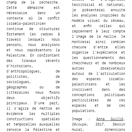
champ de la recherche.
territorial et national;
Cette démarche est
je présenterai ensuite
nécessaire dans un
les analyses inspirées du
contexte où le conflit
modèle visuel du réseau,
israélo-palestinien
et enfin celles qui
continue de structurer
reprennent à leur compte
fortement les cadres à
l’image de la maille. Je
travers lesquels nous
montrerai ainsi combien
pensons, nous analysons
chacune d’entre elles
et nous représentons la
organise l’expérience et
Palestine. En confrontant
les questionnements des
des travaux récents
chercheurs et de nombreux
d’historiens,
autres observateurs
d’anthropologues, de
autour de l’articulation
politistes, de
des espaces israélo-
sociologues, de
palestiniens et les
géographes ou de
inscrivent dans des
littéraires nous fixons
conceptions politiques
deux objectifs
particulières de ces
principaux. D’une part,
espaces et de ces
il s’agira de mettre en
populations.
évidence les multiples
constructions spatiales
Image :
Anna Guilló
,
et temporelles auxquelles
Découpe
, 2017. Dessin
renvoie la Palestine et
mural, dimensions