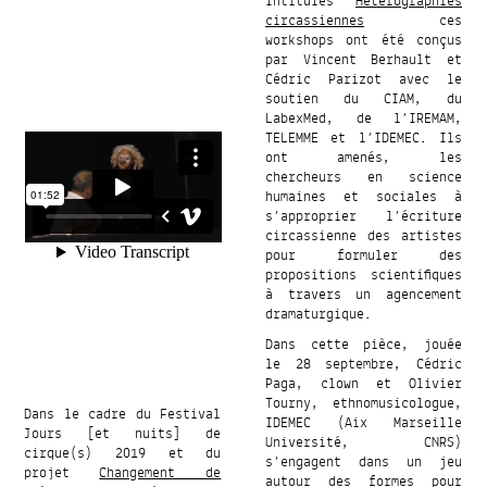
Intitulés
Hétérographies
circassiennes
ces
workshops ont été conçus
par Vincent Berhault et
Cédric Parizot avec le
soutien du CIAM, du
LabexMed, de l’IREMAM,
TELEMME et l’IDEMEC. Ils
ont amenés, les
chercheurs en science
humaines et sociales à
s’approprier l’écriture
circassienne des artistes
pour formuler des
propositions scientifiques
à travers un agencement
dramaturgique.
Dans cette pièce, jouée
le 28 septembre, Cédric
Paga, clown et Olivier
Tourny, ethnomusicologue,
Dans le cadre du Festival
IDEMEC (Aix Marseille
Jours [et nuits] de
Université, CNRS)
cirque(s) 2019 et du
s’engagent dans un jeu
projet
Changement de
autour des formes pour