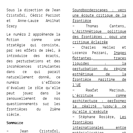
Sous la direction de Jean
Soundborderscapes : vers
Cristofol, Cédric Parizot
une écoute critique de la
et Anne-Laure Amilhat
frontière
Szary
– Thomas Cantens,
L’Arithmétique politique
Le numéro 2 appréhende la
des frontières : pour une
fiction comme une
critique éclairée
stratégie qui consiste,
– Charles Heller et
par ses effets de réel, à
Lorenzo Pezzani,
Images
introduire des écarts,
flottantes, traces
des perturbations et des
liquides : la
incohérences stimulantes
perturbation du régime
dans ce qui parait
esthétique de la
naturellement donné, ce
frontière maritime de
numéro s’efforce
l’UE
d’évaluer le rôle qu’elle
– Raafat Mazjoub,
peut jouer dans le
L’écriture comme
renouvellement de nos
architecture : performer
questionnements sur les
la réalité jusqu’à ce
frontières du 21ème
qu’elle s’exécute
siècle.
– Stéphane Rosière,
Les
frontières
Sommaire
internationales entre
– Jean Cristofol,