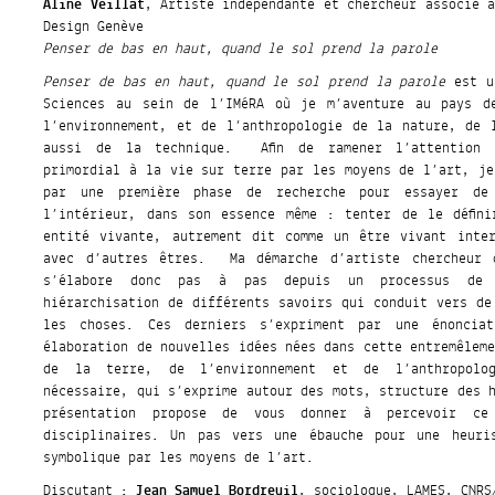
Aline Veillat
, Artiste indépendante et chercheur associé 
Design Genève
Penser de bas en haut, quand le sol prend la parole
Penser de bas en haut, quand le sol prend la parole
est un
Sciences au sein de l’IMéRA où je m’aventure au pays d
l’environnement, et de l’anthropologie de la nature, de 
aussi de la technique. Afin de ramener l’attention 
primordial à la vie sur terre par les moyens de l’art, je
par une première phase de recherche pour essayer de
l’intérieur, dans son essence même : tenter de le défin
entité vivante, autrement dit comme un être vivant inte
avec d’autres êtres. Ma démarche d’artiste chercheur 
s’élabore donc pas à pas depuis un processus de 
hiérarchisation de différents savoirs qui conduit vers de
les choses. Ces derniers s’expriment par une énonciat
élaboration de nouvelles idées nées dans cette entremêlem
de la terre, de l’environnement et de l’anthropolog
nécessaire, qui s’exprime autour des mots, structure des 
présentation propose de vous donner à percevoir ce 
disciplinaires. Un pas vers une ébauche pour une heuris
symbolique par les moyens de l’art.
Discutant :
Jean Samuel Bordreuil
, sociologue, LAMES, CNRS