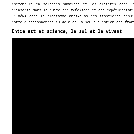
chercheurs en sciences humaines et les artistes dans l
s’inscrit dans la suite des réflexions et des expérimentat
l’IMéRA dans le programme antiAtlas des frontières depu
notre questionnement au-delà de la seule question des fro
Entre art et science, le sol et le vivant