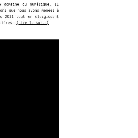
e domaine du numérique. Il
ions que nous avons menées à
is 2011 tout en élargissant
ntières.
(Lire la suite)