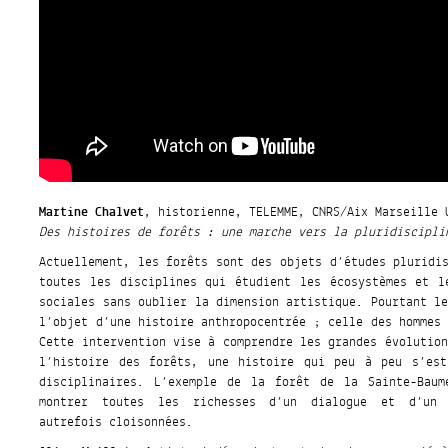
Martine Chalvet
, historienne, TELEMME, CNRS/Aix Marseille 
Des histoires de forêts : une marche vers la pluridiscipli
Actuellement, les forêts sont des objets d’études pluridi
toutes les disciplines qui étudient les écosystèmes et l
sociales sans oublier la dimension artistique. Pourtant l
l’objet d’une histoire anthropocentrée ; celle des hommes
Cette intervention vise à comprendre les grandes évolutio
l’histoire des forêts, une histoire qui peu à peu s’est
disciplinaires. L’exemple de la forêt de la Sainte-Baum
montrer toutes les richesses d’un dialogue et d’un 
autrefois cloisonnées.