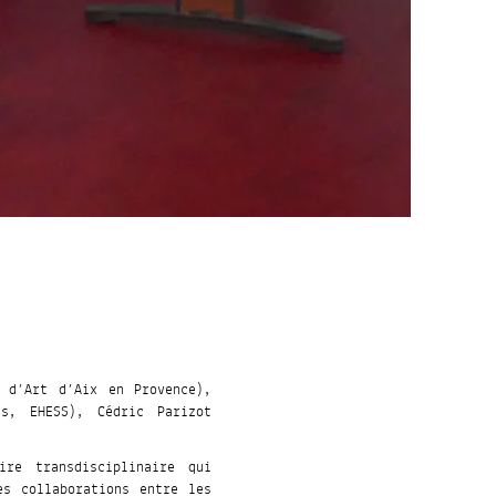
e d’Art d’Aix en Provence),
as, EHESS), Cédric Parizot
ire transdisciplinaire qui
es collaborations entre les