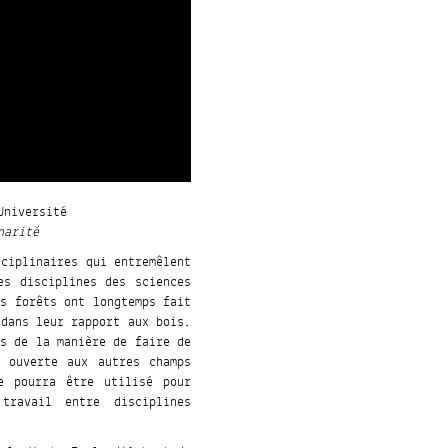
Université
narité
sciplinaires qui entremêlent
es disciplines des sciences
es forêts ont longtemps fait
 dans leur rapport aux bois.
ns de la manière de faire de
 ouverte aux autres champs
e pourra être utilisé pour
travail entre disciplines