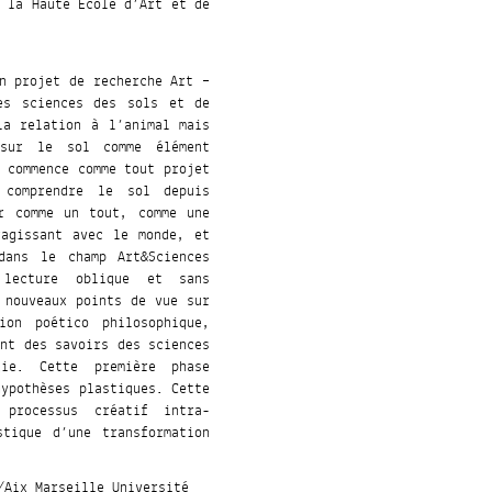
à la Haute Ecole d’Art et de
 projet de recherche Art –
es sciences des sols et de
la relation à l’animal mais
sur le sol comme élément
 commence comme tout projet
 comprendre le sol depuis
ir comme un tout, comme une
ragissant avec le monde, et
dans le champ Art&Sciences
lecture oblique et sans
 nouveaux points de vue sur
ion poético philosophique,
ent des savoirs des sciences
ie. Cette première phase
hypothèses plastiques. Cette
processus créatif intra-
tique d’une transformation
/Aix Marseille Université