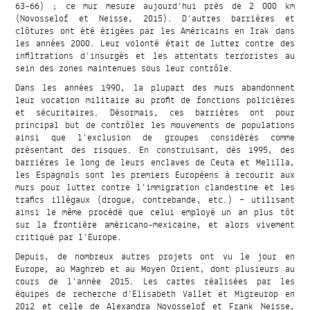
63-66) ; ce mur mesure aujourd’hui près de 2 000 km
(Novosselof et Neisse, 2015). D’autres barrières et
clôtures ont été érigées par les Américains en Irak dans
les années 2000. Leur volonté était de lutter contre des
infiltrations d’insurgés et les attentats terroristes au
sein des zones maintenues sous leur contrôle.
Dans les années 1990, la plupart des murs abandonnent
leur vocation militaire au profit de fonctions policières
et sécuritaires. Désormais, ces barrières ont pour
principal but de contrôler les mouvements de populations
ainsi que l’exclusion de groupes considérés comme
présentant des risques. En construisant, dès 1995, des
barrières le long de leurs enclaves de Ceuta et Melilla,
les Espagnols sont les premiers Européens à recourir aux
murs pour lutter contre l’immigration clandestine et les
trafics illégaux (drogue, contrebande, etc.) – utilisant
ainsi le même procédé que celui employé un an plus tôt
sur la frontière américano-mexicaine, et alors vivement
critiqué par l’Europe.
Depuis, de nombreux autres projets ont vu le jour en
Europe, au Maghreb et au Moyen Orient, dont plusieurs au
cours de l’année 2015. Les cartes réalisées par les
équipes de recherche d’Elisabeth Vallet et Migreurop en
2012 et celle de Alexandra Novosselof et Frank Neisse,