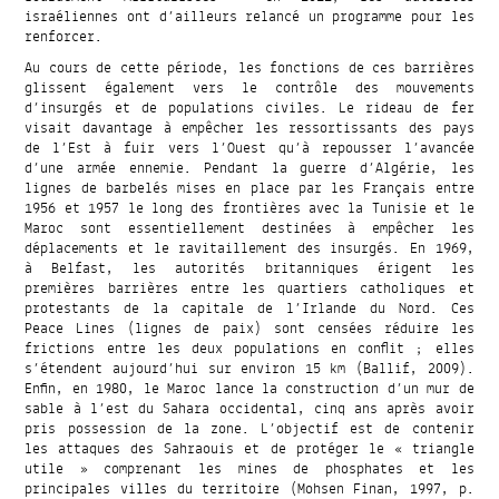
israéliennes ont d’ailleurs relancé un programme pour les
renforcer.
Au cours de cette période, les fonctions de ces barrières
glissent également vers le contrôle des mouvements
d’insurgés et de populations civiles. Le rideau de fer
visait davantage à empêcher les ressortissants des pays
de l’Est à fuir vers l’Ouest qu’à repousser l’avancée
d’une armée ennemie. Pendant la guerre d’Algérie, les
lignes de barbelés mises en place par les Français entre
1956 et 1957 le long des frontières avec la Tunisie et le
Maroc sont essentiellement destinées à empêcher les
déplacements et le ravitaillement des insurgés. En 1969,
à Belfast, les autorités britanniques érigent les
premières barrières entre les quartiers catholiques et
protestants de la capitale de l’Irlande du Nord. Ces
Peace Lines (lignes de paix) sont censées réduire les
frictions entre les deux populations en conflit ; elles
s’étendent aujourd’hui sur environ 15 km (Ballif, 2009).
Enfin, en 1980, le Maroc lance la construction d’un mur de
sable à l’est du Sahara occidental, cinq ans après avoir
pris possession de la zone. L’objectif est de contenir
les attaques des Sahraouis et de protéger le « triangle
utile » comprenant les mines de phosphates et les
principales villes du territoire (Mohsen Finan, 1997, p.