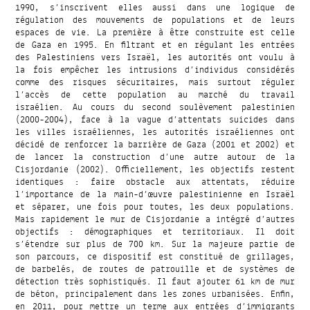
1990, s’inscrivent elles aussi dans une logique de
régulation des mouvements de populations et de leurs
espaces de vie. La première à être construite est celle
de Gaza en 1995. En filtrant et en régulant les entrées
des Palestiniens vers Israël, les autorités ont voulu à
la fois empêcher les intrusions d’individus considérés
comme des risques sécuritaires, mais surtout réguler
l’accès de cette population au marché du travail
israélien. Au cours du second soulèvement palestinien
(2000-2004), face à la vague d’attentats suicides dans
les villes israéliennes, les autorités israéliennes ont
décidé de renforcer la barrière de Gaza (2001 et 2002) et
de lancer la construction d’une autre autour de la
Cisjordanie (2002). Officiellement, les objectifs restent
identiques : faire obstacle aux attentats, réduire
l’importance de la main-d’œuvre palestinienne en Israël
et séparer, une fois pour toutes, les deux populations.
Mais rapidement le mur de Cisjordanie a intégré d’autres
objectifs : démographiques et territoriaux. Il doit
s’étendre sur plus de 700 km. Sur la majeure partie de
son parcours, ce dispositif est constitué de grillages,
de barbelés, de routes de patrouille et de systèmes de
détection très sophistiqués. Il faut ajouter 61 km de mur
de béton, principalement dans les zones urbanisées. Enfin,
en 2011, pour mettre un terme aux entrées d’immigrants