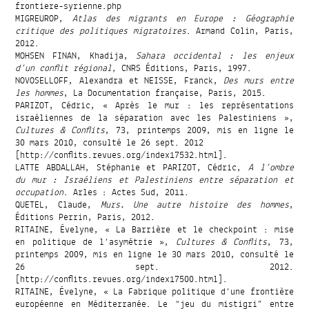
frontiere-syrienne.php
MIGREUROP,
Atlas des migrants en Europe : Géographie
critique des politiques migratoires
. Armand Colin, Paris,
2012.
MOHSEN FINAN, Khadija,
Sahara occidental : les enjeux
d’un conflit régional,
CNRS Éditions, Paris, 1997.
NOVOSELLOFF, Alexandra et NEISSE, Franck,
Des murs entre
les hommes
, La Documentation française, Paris, 2015.
PARIZOT, Cédric, « Après le mur : les représentations
israéliennes de la séparation avec les Palestiniens »,
Cultures & Conflits
, 73, printemps 2009, mis en ligne le
30 mars 2010, consulté le 26 sept. 2012
[http://conflits.revues.org/index17532.html].
LATTE ABDALLAH, Stéphanie et PARIZOT, Cédric,
A l’ombre
du mur : Israéliens et Palestiniens entre séparation et
occupation
. Arles : Actes Sud, 2011.
QUETEL, Claude,
Murs. Une autre histoire des hommes
,
Éditions Perrin, Paris, 2012.
RITAINE, Évelyne, « La Barrière et le checkpoint : mise
en politique de l’asymétrie »,
Cultures & Conflits
, 73,
printemps 2009, mis en ligne le 30 mars 2010, consulté le
26 sept. 2012.
[http://conflits.revues.org/index17500.html].
RITAINE, Évelyne, « La Fabrique politique d’une frontière
européenne en Méditerranée. Le “jeu du mistigri” entre