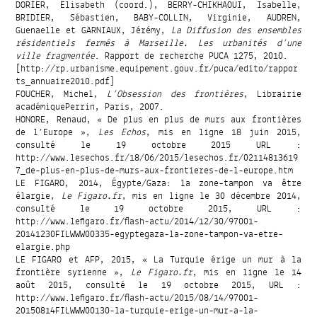
DORIER, Élisabeth (coord.), BERRY-CHIKHAOUI, Isabelle,
BRIDIER, Sébastien, BABY-COLLIN, Virginie, AUDREN,
Guenaelle et GARNIAUX, Jérémy,
La Diffusion des ensembles
résidentiels fermés à Marseille. Les urbanités d’une
ville fragmentée
. Rapport de recherche PUCA 1275, 2010.
[http://rp.urbanisme.equipement.gouv.fr/puca/edito/rappor
ts_annuaire2010.pdf]
FOUCHER, Michel,
L’Obsession des frontières
, Librairie
académiquePerrin, Paris, 2007.
HONORE, Renaud, « De plus en plus de murs aux frontières
de l’Europe »,
Les Echos
, mis en ligne 18 juin 2015,
consulté le 19 octobre 2015 URL :
http://www.lesechos.fr/18/06/2015/lesechos.fr/02114813619
7_de-plus-en-plus-de-murs-aux-frontieres-de-l-europe.htm
LE FIGARO, 2014, Égypte/Gaza: la zone-tampon va être
élargie,
Le Figaro.fr
, mis en ligne le 30 décembre 2014,
consulté le 19 octobre 2015, URL :
http://www.lefigaro.fr/flash-actu/2014/12/30/97001-
20141230FILWWW00335-egyptegaza-la-zone-tampon-va-etre-
elargie.php
LE FIGARO et AFP, 2015, « La Turquie érige un mur à la
frontière syrienne »,
Le Figaro.fr
, mis en ligne le 14
août 2015, consulté le 19 octobre 2015, URL :
http://www.lefigaro.fr/flash-actu/2015/08/14/97001-
20150814FILWWW00130-la-turquie-erige-un-mur-a-la-