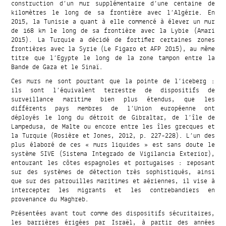
construction d’un mur supplémentaire d’une centaine de
kilomètres le long de sa frontière avec l’Algérie. En
2015, la Tunisie a quant à elle commencé à élever un mur
de 168 km le long de sa frontière avec la Lybie (Amari
2015). La Turquie a décidé de fortifier certaines zones
frontières avec la Syrie (Le Figaro et AFP 2015), au même
titre que l’Egypte le long de la zone tampon entre la
Bande de Gaza et le Sinaï.
Ces murs ne sont pourtant que la pointe de l’iceberg :
ils sont l’équivalent terrestre de dispositifs de
surveillance maritime bien plus étendus, que les
différents pays membres de l’Union européenne ont
déployés le long du détroit de Gibraltar, de l’île de
Lampedusa, de Malte ou encore entre les îles grecques et
la Turquie (Rosière et Jones, 2012, p. 227-228). L’un des
plus élaboré de ces « murs liquides » est sans doute le
système SIVE (Sistema Integrado de Vigilancia Exterior),
entourant les côtes espagnoles et portugaises : reposant
sur des systèmes de détection très sophistiqués, ainsi
que sur des patrouilles maritimes et aériennes, il vise à
intercepter les migrants et les contrebandiers en
provenance du Maghreb.
Présentées avant tout comme des dispositifs sécuritaires,
les barrières érigées par Israël, à partir des années