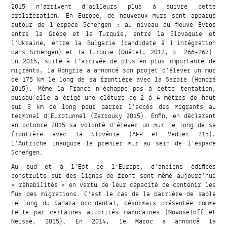
2015 n’arrivent d’ailleurs plus à suivre cette
prolifération. En Europe, de nouveaux murs sont apparus
autour de l’espace Schengen : au niveau du fleuve Évros
entre la Grèce et la Turquie, entre la Slovaquie et
l’Ukraine, entre la Bulgarie (candidate à l’intégration
dans Schengen) et la Turquie (Quétel, 2012, p. 266-267).
En 2015, suite à l’arrivée de plus en plus importante de
migrants, la Hongrie a annoncé son projet d’élever un mur
de 175 km le long de sa frontière avec la Serbie (Honoré
2015). Même la France n’échappe pas à cette tentation,
puisqu’elle a érigé une clôture de 2 à 4 mètres de haut
sur 3 km de long pour barrer l’accès des migrants au
terminal d’Eurotunnel (Zerrouky 2015). Enfin, en déclarant
en octobre 2015 sa volonté d’élever un mur le long de sa
frontière avec la Slovénie (AFP et Vedier 215),
l’Autriche inaugure le premier mur au sein de l’espace
Schengen.
Au sud et à l’Est de l’Europe, d’anciens édifices
construits sur des lignes de front sont même aujourd’hui
« réhabilités » en vertu de leur capacité de contenir les
flux des migrations. C’est le cas de la barrière de sable
le long du Sahara occidental, désormais présentée comme
telle par certaines autorités marocaines (Novoseloff et
Neisse, 2015). En 2014, le Maroc a annoncé la