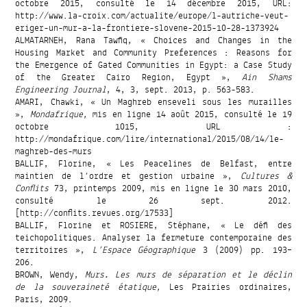
octobre 2015, consulté le 14 décembre 2015, URL:
http://www.la-croix.com/actualite/europe/l-autriche-veut-
eriger-un-mur-a-la-frontiere-slovene-2015-10-28-1373924
ALMATARNEH, Rana Tawfiq, « Choices and Changes in the
Housing Market and Community Preferences : Reasons for
the Emergence of Gated Communities in Egypt: a Case Study
of the Greater Cairo Region, Egypt »,
Ain Shams
Engineering Journal
, 4, 3, sept. 2013, p. 563-583.
AMARI, Chawki, « Un Maghreb enseveli sous les murailles
»,
Mondafrique,
mis en ligne 14 août 2015, consulté le 19
octobre 1015, URL :
http://mondafrique.com/lire/international/2015/08/14/le-
maghreb-des-murs
BALLIF, Florine, « Les Peacelines de Belfast, entre
maintien de l’ordre et gestion urbaine »,
Cultures &
Conflits
73, printemps 2009, mis en ligne le 30 mars 2010,
consulté le 26 sept. 2012.
[http://conflits.revues.org/17533]
BALLIF, Florine et ROSIERE, Stéphane, « Le défi des
teichopolitiques. Analyser la fermeture contemporaine des
territoires »,
L’Espace Géographique
3 (2009) pp. 193–
206.
BROWN, Wendy,
Murs. Les murs de séparation et le déclin
de la souveraineté étatique,
Les Prairies ordinaires,
Paris, 2009.