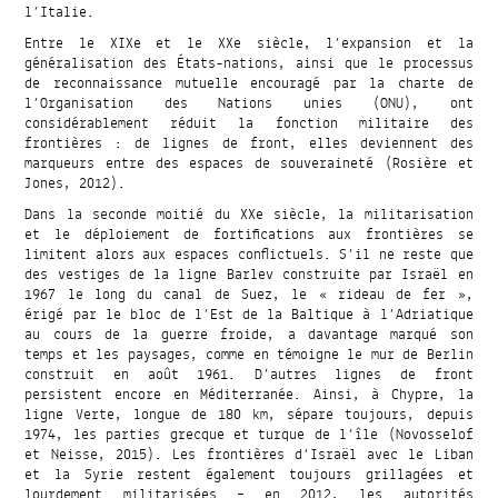
l’Italie.
Entre le XIXe et le XXe siècle, l’expansion et la
généralisation des États-nations, ainsi que le processus
de reconnaissance mutuelle encouragé par la charte de
l’Organisation des Nations unies (ONU), ont
considérablement réduit la fonction militaire des
frontières : de lignes de front, elles deviennent des
marqueurs entre des espaces de souveraineté (Rosière et
Jones, 2012).
Dans la seconde moitié du XXe siècle, la militarisation
et le déploiement de fortifications aux frontières se
limitent alors aux espaces conflictuels. S’il ne reste que
des vestiges de la ligne Barlev construite par Israël en
1967 le long du canal de Suez, le « rideau de fer »,
érigé par le bloc de l’Est de la Baltique à l’Adriatique
au cours de la guerre froide, a davantage marqué son
temps et les paysages, comme en témoigne le mur de Berlin
construit en août 1961. D’autres lignes de front
persistent encore en Méditerranée. Ainsi, à Chypre, la
ligne Verte, longue de 180 km, sépare toujours, depuis
1974, les parties grecque et turque de l’île (Novosselof
et Neisse, 2015). Les frontières d’Israël avec le Liban
et la Syrie restent également toujours grillagées et
lourdement militarisées – en 2012, les autorités