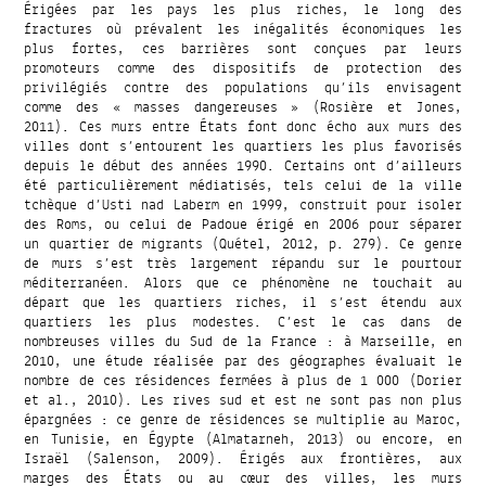
Érigées par les pays les plus riches, le long des
fractures où prévalent les inégalités économiques les
plus fortes, ces barrières sont conçues par leurs
promoteurs comme des dispositifs de protection des
privilégiés contre des populations qu’ils envisagent
comme des « masses dangereuses » (Rosière et Jones,
2011). Ces murs entre États font donc écho aux murs des
villes dont s’entourent les quartiers les plus favorisés
depuis le début des années 1990. Certains ont d’ailleurs
été particulièrement médiatisés, tels celui de la ville
tchèque d’Usti nad Laberm en 1999, construit pour isoler
des Roms, ou celui de Padoue érigé en 2006 pour séparer
un quartier de migrants (Quétel, 2012, p. 279). Ce genre
de murs s’est très largement répandu sur le pourtour
méditerranéen. Alors que ce phénomène ne touchait au
départ que les quartiers riches, il s’est étendu aux
quartiers les plus modestes. C’est le cas dans de
nombreuses villes du Sud de la France : à Marseille, en
2010, une étude réalisée par des géographes évaluait le
nombre de ces résidences fermées à plus de 1 000 (Dorier
et al., 2010). Les rives sud et est ne sont pas non plus
épargnées : ce genre de résidences se multiplie au Maroc,
en Tunisie, en Égypte (Almatarneh, 2013) ou encore, en
Israël (Salenson, 2009). Érigés aux frontières, aux
marges des États ou au cœur des villes, les murs