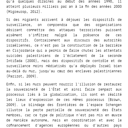
qu’à quelques dizaines au début des années 1990, il
atteint plusieurs milliers par an à la fin des années 2000
(Migreurop, 2012).
Si des migrants arrivent à déjouer les dispositifs de
surveillance, on comprendra que des organisations
désirant commettre des attaques terroristes puissent
aisément s’infiltrer malgré la présence de ces
dispositifs. Contrairement aux discours des autorités
israéliennes, ce n’est pas la construction de la barrière
en Cisjordanie qui a permis de faire chuter les attentats
suicides palestiniens de l’éclatement de la seconde
Intifada (2000), mais des dispositifs de contrôle et de
surveillance moins médiatisés qu’a déployés Israël bien
au-delà du mur, jusqu’au cœur des enclaves palestiniennes
(Parizot, 2009).
Enfin, si les murs peuvent nourrir l’illusion de restaurer
la souveraineté de l’État et ainsi faire rempart aux
processus liés à la globalisation, ils sont en réalité
les lieux d’expression de ces mêmes processus (Brown,
2009). Le blindage des frontières de l’espace Schengen
illustre la perte partielle de souveraineté des États
membres, car ce type de politique n’est pas mis en œuvre
de manière autonome, mais en coordination et avec le
cofinancement d’agences européennes ou d’autres pays