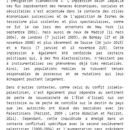
l’immigration clandestine ». L’impression selon laquelle
ces flux représentent des menaces économiques, sociales et
sécuritaires s’est accentuée dans le contexte des crises
économiques successives et de l’apparition de formes de
terrorisme plus violentes et plus spectaculaires, comme
ce fut le cas lors des attentats de New York (11
septembre 2001), mais aussi de ceux de Madrid (11 mars
2004), de Londres (7 juillet 2005), de Bombay (27 et 28
novembre 2008) et plus récemment de Sousse (26 juin 2015)
et e Paris (7 janvier et 13 novembre 215). Cette
impression a également été renforcée par certains
politiques qui, à des fins électoralistes, n’hésitent pas
à instrumentaliser ces phénomènes déjà très médiatisés.
Ainsi, les populations mobiles se trouvent tenues
responsables de processus et de mutations qui leur
échappent pourtant largement.
Dans d’autres contextes, comme celui du conflit israélo-
palestinien, c’est également pour répondre au sentiment
de perte de souveraineté de l’État d’Israël sur son
territoire ou de perte de contrôle sur le destin du pays
que les autorités ont élevé des barrières avec les
Palestiniens (Parizot, 2009 ; Latte Abdallah et Parizot,
2011). Cependant, cette inquiétude a émergé dans un
contexte conflictuel spécifique avec le second soulèvement
palestinien (2000-2004) et l’augmentation sans précédent