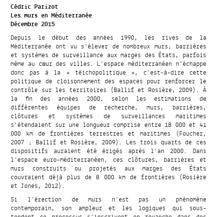
Cédric Parizot
Les murs en Méditerranée
Décembre 2015
Depuis le début des années 1990, les rives de la
Méditerranée ont vu s’élever de nombreux murs, barrières
et systèmes de surveillance aux marges des États, parfois
même au cœur des villes. L’espace méditerranéen n’échappe
donc pas à la « téichopolitique », c’est-à-dire cette
politique de cloisonnement des espaces pour renforcer le
contrôle sur les territoires (Ballif et Rosière, 2009). À
la fin des années 2000, selon les estimations de
différentes équipes de recherche, murs, barrières,
clôtures et systèmes de surveillances maritimes
s’étendaient sur une longueur comprise entre 18 000 et 41
000 km de frontières terrestres et maritimes (Foucher,
2007 ; Ballif et Rosière, 2009). Les trois quarts de ces
dispositifs auraient été érigés après l’an 2000. Dans
l’espace euro-méditerranéen, ces clôtures, barrières et
murs construits ou projetés aux marges des États
couvraient déjà plus de 8 000 km de frontières (Rosière
et Jones, 2012).
Si l’érection de murs n’est pas un phénomène
contemporain, son ampleur et les logiques qui sous-
tendent ce processus s’inscrivent en revanche dans des