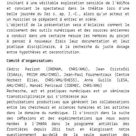
invitant à une véritable exploration sensible de l’édifice
et conviant le spectateur dans le théâtre lors d’une
belle journée du Ier s. ap. J.-C., alors qu’un acteur et
un musicien se préparent à entrer en scène.
L’objectif de la présentation sera d’éclairer comment le
croisement des outils numériques et des sources anciennes
a conduit dans une certaine mesure les membres du projet
à penser à nouveaux frais leur documentation et leur
pratique disciplinaire, à la recherche du juste dosage
entre hypothèses et reconstitution.
Comité d’organisation:
Cédric Parizot (IREMAM, CNRS/AMU), Jean Cristofol
(ESAAix, PRISM AMU/CNRS), Jean-Paul Fourmentraux (Centre
Norbert Elias, CNRS/AMU/EHESS), Anna Guillo (LESA,
AMU/CNRS), Manoël Penicaud (IDEMEC, CNRS/AMU)
Recherche, art et pratiques numériques est un séminaire
transdisciplinaire qui s’intéresse aux
perturbations productives que génèrent les collaborations
entre les chercheurs en sciences humaines et les artistes
dans le domaine du numérique. Il s’inscrit dans la suite
des réflexions et des expérimentations que nous avons
menées à l’IMéRA dans le programme antiAtlas des
frontières depuis 2011 tout en élargissant notre
questionnement au-delà de la seule question des