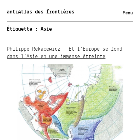
antiAtlas des frontières
Menu
Étiquette :
Asie
Philippe Rekacewicz – Et l’Europe se fond
dans l’Asie en une immense étreinte