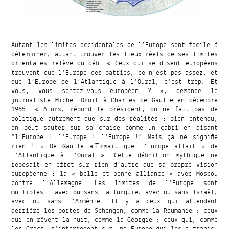
Autant les limites occidentales de l’Europe sont facile à
déterminer, autant trouver les lieux réels de ses limites
orientales relève du défi. « Ceux qui se disent européens
trouvent que l’Europe des patries, ce n’est pas assez, et
que l’Europe de l’Atlantique à l’Oural, c’est trop. Et
vous, vous sentez-vous européen ? », demande le
journaliste Michel Droit à Charles de Gaulle en décembre
1965… « Alors, répond le président, on ne fait pas de
politique autrement que sur des réalités : bien entendu,
on peut sauter sur sa chaise comme un cabri en disant
“l’Europe ! l’Europe ! l’Europe !” Mais ça ne signifie
rien ! » De Gaulle affirmait que l’Europe allait « de
l’Atlantique à l’Oural ». Cette définition mythique ne
reposait en effet sur rien d’autre que sa propre vision
européenne : la « belle et bonne alliance » avec Moscou
contre l’Allemagne. Les limites de l’Europe sont
multiples : avec ou sans la Turquie, avec ou sans Israël,
avec ou sans l’Arménie… Il y a ceux qui attendent
derrière les portes de Schengen, comme la Roumanie ; ceux
qui en rêvent la nuit, comme la Géorgie ; ceux qui, comme
les Grecs, s’interrogent sur une Europe qui les a trahis.