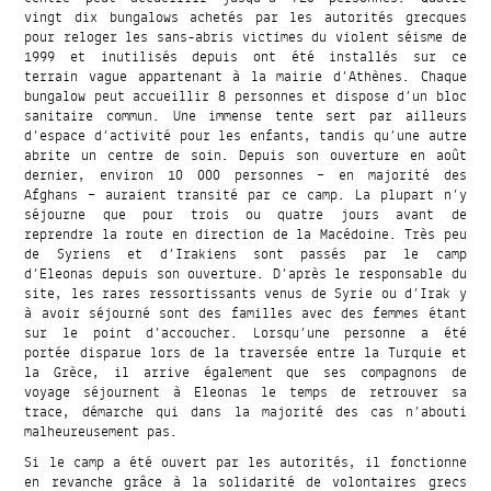
vingt dix bungalows achetés par les autorités grecques
pour reloger les sans-abris victimes du violent séisme de
1999 et inutilisés depuis ont été installés sur ce
terrain vague appartenant à la mairie d’Athènes. Chaque
bungalow peut accueillir 8 personnes et dispose d’un bloc
sanitaire commun. Une immense tente sert par ailleurs
d’espace d’activité pour les enfants, tandis qu’une autre
abrite un centre de soin. Depuis son ouverture en août
dernier, environ 10 000 personnes – en majorité des
Afghans – auraient transité par ce camp. La plupart n’y
séjourne que pour trois ou quatre jours avant de
reprendre la route en direction de la Macédoine. Très peu
de Syriens et d’Irakiens sont passés par le camp
d’Eleonas depuis son ouverture. D’après le responsable du
site, les rares ressortissants venus de Syrie ou d’Irak y
à avoir séjourné sont des familles avec des femmes étant
sur le point d’accoucher. Lorsqu’une personne a été
portée disparue lors de la traversée entre la Turquie et
la Grèce, il arrive également que ses compagnons de
voyage séjournent à Eleonas le temps de retrouver sa
trace, démarche qui dans la majorité des cas n’abouti
malheureusement pas.
Si le camp a été ouvert par les autorités, il fonctionne
en revanche grâce à la solidarité de volontaires grecs