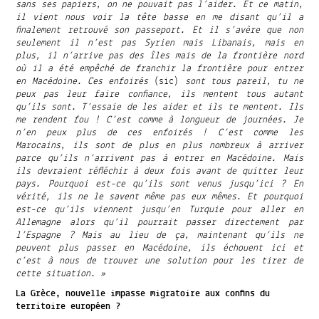
sans ses papiers, on ne pouvait pas l’aider. Et ce matin,
il vient nous voir la tête basse en me disant qu’il a
finalement retrouvé son passeport. Et il s’avère que non
seulement il n’est pas Syrien mais Libanais, mais en
plus, il n’arrive pas des îles mais de la frontière nord
où il a été empêché de franchir la frontière pour entrer
en Macédoine. Ces enfoirés
(sic)
sont tous pareil, tu ne
peux pas leur faire confiance, ils mentent tous autant
qu’ils sont. T’essaie de les aider et ils te mentent. Ils
me rendent fou ! C’est comme à longueur de journées. Je
n’en peux plus de ces enfoirés ! C’est comme les
Marocains, ils sont de plus en plus nombreux à arriver
parce qu’ils n’arrivent pas à entrer en Macédoine. Mais
ils devraient réfléchir à deux fois avant de quitter leur
pays. Pourquoi est-ce qu’ils sont venus jusqu’ici ? En
vérité, ils ne le savent même pas eux mêmes. Et pourquoi
est-ce qu’ils viennent jusqu’en Turquie pour aller en
Allemagne alors qu’il pourrait passer directement par
l’Espagne ? Mais au lieu de ça, maintenant qu’ils ne
peuvent plus passer en Macédoine, ils échouent ici et
c’est à nous de trouver une solution pour les tirer de
cette situation. »
La Grèce, nouvelle impasse migratoire aux confins du
territoire européen ?