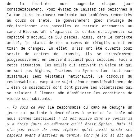
de la frontière nord augmente chaque jour
considérablement. Pour éviter de laisser ces personnes à
la rue et se retrouver confronté aux problèmes rencontrés
au cours de l’été, le gouvernement grec envisage de
réquisitionner des parcelles de terrain attenantes au
camp d’Eleonas afin d’agrandir le centre et augmenter sa
capacité d’accueil de 500 places. Ainsi, dans le contexte
actuel, le statut de ces « camps de réfugiés » est en
train de changer. En effet, s’ils ont été ouverts pour
servir de centres de transit, ils se transforment
progressivement en centre d’accueil pour refoulés. Face à
cette situation, les exilés qui arrivent en Grèce et qui
ne sont pas Afghans, Irakiens ou Syriens font tout pour
dissimuler leur véritable nationalité. Le discours du
responsable du camp à ce sujet dénote considérablement de
l’élan de solidarité dont font preuve les volontaires qui
se relaient à Eleonas afin d’améliorer les conditions de
vie de ses habitants.
«
Tu vois ce mec
(le responsable du camp me désigne un
jeune qui patiente à deux mètres à peine de la table où
nous sommes installés) ?
Il est arrivé dans le centre il
y a trois jours en affirmant qu’il était Syrien. Mais il
n’a pas cessé de nous répéter qu’il avait perdu ses
papiers avant d’arriver au centre. Donc je lui ai dit que