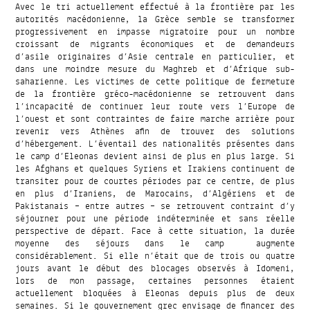
Avec le tri actuellement effectué à la frontière par les
autorités macédonienne, la Grèce semble se transformer
progressivement en impasse migratoire pour un nombre
croissant de migrants économiques et de demandeurs
d’asile originaires d’Asie centrale en particulier, et
dans une moindre mesure du Maghreb et d’Afrique sub-
saharienne. Les victimes de cette politique de fermeture
de la frontière gréco-macédonienne se retrouvent dans
l’incapacité de continuer leur route vers l’Europe de
l’ouest et sont contraintes de faire marche arrière pour
revenir vers Athènes afin de trouver des solutions
d’hébergement. L’éventail des nationalités présentes dans
le camp d’Eleonas devient ainsi de plus en plus large. Si
les Afghans et quelques Syriens et Irakiens continuent de
transiter pour de courtes périodes par ce centre, de plus
en plus d’Iraniens, de Marocains, d’Algériens et de
Pakistanais – entre autres – se retrouvent contraint d’y
séjourner pour une période indéterminée et sans réelle
perspective de départ. Face à cette situation, la durée
moyenne des séjours dans le camp augmente
considérablement. Si elle n’était que de trois ou quatre
jours avant le début des blocages observés à Idomeni,
lors de mon passage, certaines personnes étaient
actuellement bloquées à Eleonas depuis plus de deux
semaines. Si le gouvernement grec envisage de financer des