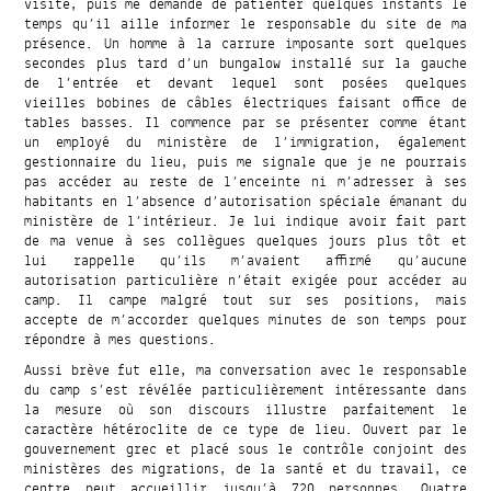
visite, puis me demande de patienter quelques instants le
temps qu’il aille informer le responsable du site de ma
présence. Un homme à la carrure imposante sort quelques
secondes plus tard d’un bungalow installé sur la gauche
de l’entrée et devant lequel sont posées quelques
vieilles bobines de câbles électriques faisant office de
tables basses. Il commence par se présenter comme étant
un employé du ministère de l’immigration, également
gestionnaire du lieu, puis me signale que je ne pourrais
pas accéder au reste de l’enceinte ni m’adresser à ses
habitants en l’absence d’autorisation spéciale émanant du
ministère de l’intérieur. Je lui indique avoir fait part
de ma venue à ses collègues quelques jours plus tôt et
lui rappelle qu’ils m’avaient affirmé qu’aucune
autorisation particulière n’était exigée pour accéder au
camp. Il campe malgré tout sur ses positions, mais
accepte de m’accorder quelques minutes de son temps pour
répondre à mes questions.
Aussi brève fut elle, ma conversation avec le responsable
du camp s’est révélée particulièrement intéressante dans
la mesure où son discours illustre parfaitement le
caractère hétéroclite de ce type de lieu. Ouvert par le
gouvernement grec et placé sous le contrôle conjoint des
ministères des migrations, de la santé et du travail, ce
centre peut accueillir jusqu’à 720 personnes. Quatre