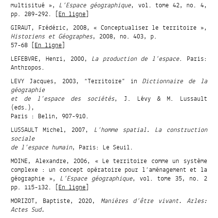
multisitué »,
L’Espace géographique
, vol. tome 42, no. 4,
pp. 289-292. [
En ligne
]
GIRAUT, Frédéric, 2008, « Conceptualiser le territoire »,
Historiens et Géographes
, 2008, no. 403, p.
57-68 [
En ligne
]
LEFEBVRE, Henri, 2000,
La production de l’espace
. Paris:
Anthropos.
LEVY Jacques, 2003, “Territoire” in
Dictionnaire de la
géographie
et de l’espace des sociétés
, J. Lévy & M. Lussault
(eds.),
Paris : Belin, 907-910.
LUSSAULT Michel, 2007,
L’homme spatial. La construction
sociale
de l’espace humain
, Paris: Le Seuil.
MOINE, Alexandre, 2006, « Le territoire comme un système
complexe : un concept opératoire pour l’aménagement et la
géographie »,
L’Espace géographique
, vol. tome 35, no. 2
pp. 115-132. [
En ligne
]
MORIZOT, Baptiste, 2020,
Manières d’être vivant
. Arles:
Actes Sud.