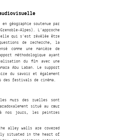
audiovisuelle
t en géographie soutenue par
Grenoble-Alpes). L’approche
uelle qui s’est révélée être
uestions de recherche, la
ensé comme une manière de
pport méthodologique ayant
alisation du film avec une
amara Abu Laban. Le support
uire du savoir et également
s des festivals de cinéma.
les murs des ruelles sont
paradoxalement situé au cœur
 à nos jours, les peintres
the alley walls are covered
lly situated in the heart of