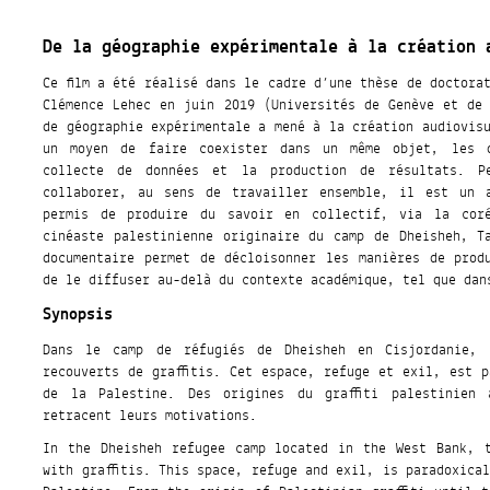
De la géographie expérimentale à la création 
Ce film a été réalisé dans le cadre d’une thèse de doctora
Clémence Lehec en juin 2019 (Universités de Genève et de 
de géographie expérimentale a mené à la création audiovis
un moyen de faire coexister dans un même objet, les q
collecte de données et la production de résultats. P
collaborer, au sens de travailler ensemble, il est un a
permis de produire du savoir en collectif, via la coré
cinéaste palestinienne originaire du camp de Dheisheh, T
documentaire permet de décloisonner les manières de prod
de le diffuser au-delà du contexte académique, tel que dan
Synopsis
Dans le camp de réfugiés de Dheisheh en Cisjordanie, 
recouverts de graffitis. Cet espace, refuge et exil, est 
de la Palestine. Des origines du graffiti palestinien
retracent leurs motivations.
In the Dheisheh refugee camp located in the West Bank, 
with graffitis. This space, refuge and exil, is paradoxica