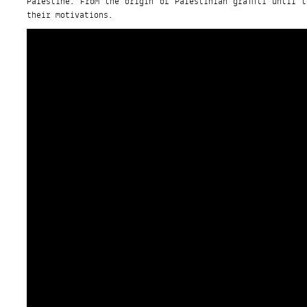
Palestine. From the origin of Palestinian graffiti until 
their motivations.