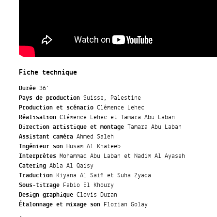
Fiche technique
Durée
36’
Pays de production
Suisse, Palestine
Production et scénario
Clémence Lehec
Réalisation
Clémence Lehec et Tamara Abu Laban
Direction artistique et montage
Tamara Abu Laban
Assistant caméra
Ahmed Saleh
Ingénieur son
Husam Al Khateeb
Interprètes
Mohammad Abu Laban et Nadim Al Ayaseh
Catering
Abla Al Qaisy
Traduction
Kiyana Al Saifi et Suha Zyada
Sous-titrage
Fabio El Khoury
Design graphique
Clovis Duran
Étalonnage et mixage son
Florian Golay