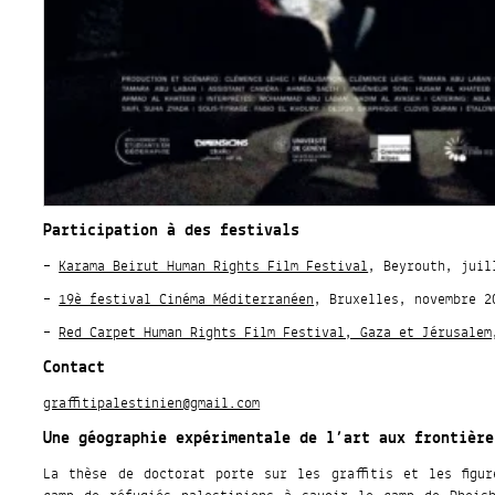
Participation à des festivals
–
Karama Beirut Human Rights Film Festival
, Beyrouth, juil
–
19è festival Cinéma Méditerranéen
, Bruxelles, novembre 2
–
Red Carpet Human Rights Film Festival, Gaza et Jérusalem
Contact
graffitipalestinien@gmail.com
Une géographie expérimentale de l’art aux frontière
La thèse de doctorat porte sur les graffitis et les figu