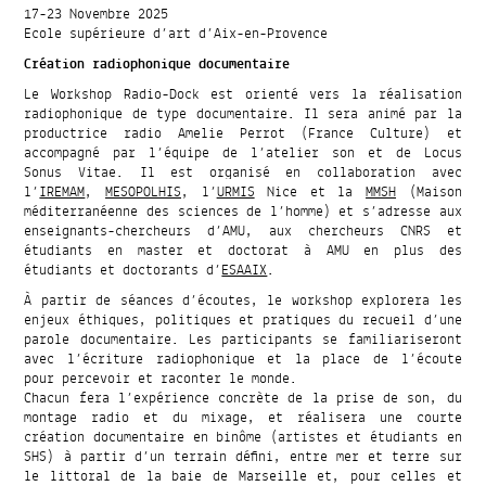
17-23 Novembre 2025
Ecole supérieure d’art d’Aix-en-Provence
Création radiophonique documentaire
Le Workshop Radio-Dock est orienté vers la réalisation
radiophonique de type documentaire. Il sera animé par la
productrice radio Amelie Perrot (France Culture) et
accompagné par l’équipe de l’atelier son et de Locus
Sonus Vitae. Il est organisé en collaboration avec
l’
IREMAM
,
MESOPOLHIS
, l’
URMIS
Nice et la
MMSH
(Maison
méditerranéenne des sciences de l’homme) et s’adresse aux
enseignants-chercheurs d’AMU, aux chercheurs CNRS et
étudiants en master et doctorat à AMU en plus des
étudiants et doctorants d’
ESAAIX
.
À partir de séances d’écoutes, le workshop explorera les
enjeux éthiques, politiques et pratiques du recueil d’une
parole documentaire. Les participants se familiariseront
avec l’écriture radiophonique et la place de l’écoute
pour percevoir et raconter le monde.
Chacun fera l’expérience concrète de la prise de son, du
montage radio et du mixage, et réalisera une courte
création documentaire en binôme (artistes et étudiants en
SHS) à partir d’un terrain défini, entre mer et terre sur
le littoral de la baie de Marseille et, pour celles et