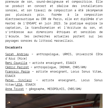
preneuse de son, sound-designeuse et compositrice. Elle
se produit en concert et réalise des installations
sonores, et son travail de composition a été récompensé
par plusieurs prix. Formée à la composition
électroacoustique au CRR de Paris, elle est diplômée d’un
master de l’ENSAPC en juin 2023. Sa pratique explore la
captation, la transformation et l’écriture du son, et
s’intéresse aux dimensions éthiques et sensibles de
l’écoute. Ses recherches actuelles portent sur les
paysages sonores du littoral marseillais.
Encadrants
Sarah Andrieu
– anthropologue, URMIS, Université Côte
d’Azur (Nice)
Remi Coupille
– artiste enseignant, ESAAIX
Cédric Parizot
– anthropologue, IREMAM, CNRS/AMU
François Parra
– artiste enseignant, Locus Sonus Vitae,
ESAAIX
Peter Sinclair
– artiste enseignant, Locus Sonus
Vitae/
LESA
, ESAAIX
Anne Tricot
– géographe, MESOPOLHIS, CNRS/AMU