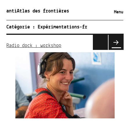
antiAtlas des frontières
Menu
Catégorie :
Expérimentations-fr
Pagination
des
Radio dock : workshop
publications
PAGE
SUIVA
NTE