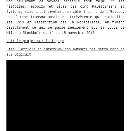
Non seulement ce voyage sensible font rejaillir les
histoires, espoirs et rêves des cinq Palestiniens et
Syriens, mais aussi révèlent un côté inconnu de l’Europe,
une Europe transnationale et irrévérente qui ridiculise
les lois et restriction des la Foreteresse, en filmant
directement ce qui se passe réellement sur la route de
Milan à Stockholm du 14 au 18 novembre 2013.
Voir le projet sur Indiegogo
Lire l’article et interview des auteurs par Marco Mancuso
sur Digicult