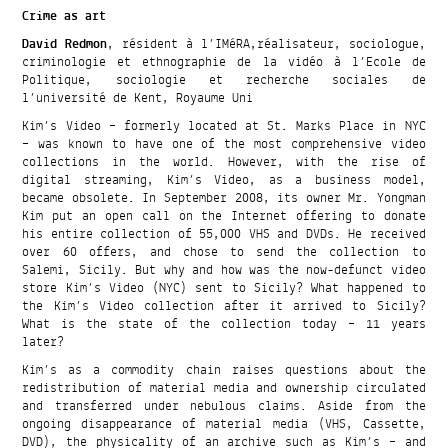
Crime as art
David Redmon
, résident à l’IMéRA,réalisateur, sociologue,
criminologie et ethnographie de la vidéo à l’Ecole de
Politique, sociologie et recherche sociales de
l’université de Kent, Royaume Uni
Kim’s Video – formerly located at St. Marks Place in NYC
– was known to have one of the most comprehensive video
collections in the world. However, with the rise of
digital streaming, Kim’s Video, as a business model,
became obsolete. In September 2008, its owner Mr. Yongman
Kim put an open call on the Internet offering to donate
his entire collection of 55,000 VHS and DVDs. He received
over 60 offers, and chose to send the collection to
Salemi, Sicily. But why and how was the now-defunct video
store Kim’s Video (NYC) sent to Sicily? What happened to
the Kim’s Video collection after it arrived to Sicily?
What is the state of the collection today – 11 years
later?
Kim’s as a commodity chain raises questions about the
redistribution of material media and ownership circulated
and transferred under nebulous claims. Aside from the
ongoing disappearance of material media (VHS, Cassette,
DVD), the physicality of an archive such as Kim’s – and