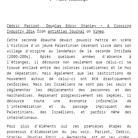
Cédric Parizot, Douglas Edric Stanley – A Crossing
Industry 2014
from
antiAtlas Journal
on
Vimeo
.
Cette seconde ébauche devait pouvoir mettre en scène
l’histoire d’un jeune Palestinien revenant vivre dans son
village d’origine au lendemain de la seconde Intifada
(2000-2004). Après quelques années d’absence à
l’étranger, il découvre non seulement que celui-ci se
trouve enclavé entre des colonies israéliennes et le mur
de séparation, mais également que les restrictions de
mouvement autour de celui-ci ont été drastiquement
renforcées. Mais les Israéliens ne sont pas les seuls à
règlementer les déplacements des personnes et des
marchandises. Reprenant progressivement ses repères, il
découvre toute une économie informelle de
l’intermédiation et du passage impliquant des
Palestiniens, des Israéliens, et parfois même des
internationaux.
Pour plus d’éléments sur ces premières étapes du
processus d’élaboration du jeu voir: Parizot, Cedric,
Stanley, Douglas Edric, « Recherche, art et jeu vidéo,