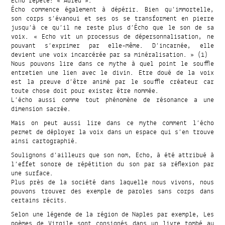
Écho répète: « Adieu ».
Écho commence également à dépérir. Bien qu’immortelle,
son corps s’évanoui et ses os se transforment en pierre
jusqu’à ce qu’il ne reste plus d’Écho que le son de sa
voix. « Echo vit un processus de dépersonnalisation, ne
pouvant s’exprimer par elle-même. D’incarnée, elle
devient une voix incarcérée par sa minéralisation. » (1)
Nous pouvons lire dans ce mythe à quel point le souffle
entretien une lien avec le divin. Etre doué de la voix
est la preuve d’être animé par le souffle créateur car
toute chose doit pour exister être nommée.
L’écho aussi comme tout phénomène de résonance a une
dimension sacrée.
Mais on peut aussi lire dans ce mythe comment l’écho
permet de déployer la voix dans un espace qui s’en trouve
ainsi cartographié.
Soulignons d’ailleurs que son nom, Echo, à été attribué à
l’effet sonore de répétition du son par sa réflexion par
une surface.
Plus près de la société dans laquelle nous vivons, nous
pouvons trouver des exemple de paroles sans corps dans
certains récits.
Selon une légende de la région de Naples par exemple, Les
poèmes de Virgile sont consignés dans un livre tombé au