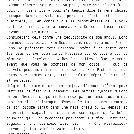
nymphe répéter ses mots. Surpris, Narcisse répond à la
voix : « Viens ici » pour s’entendre dire la même chose.
Lorsque Narcisse voit que personne n’est sorti de la
clairière, il en conclut que le propriétaire de la voix
doit le fuir et crie à nouveau : « De cette façon, nous
devons nous rejoindre. ».
Considérant cela comme une réciprocité de son amour, Écho
approuve avec extase : « Nous devons nous rejoindre ! »
Écho se précipite vers Narcisse, prête à se jeter dans
les bras de son bien-aimé. Narcisse est consterné et, la
méprisant, s’exclame : « Bas les pattes ! Que je meure
avant que vous ne profitiez de mon corps ». Tout ce
qu’Écho peut murmurer en réponse est : « Profitez de mon
corps » et après cela, elle s’enfuie, méprisée humiliée
et honteuse.
Malgré la dureté de son rejet, l’amour d’Écho pour
Narcisse ne fait que grandir. Les autres nymphes d’Écho
prient Némésis de punir Narcisse par un amour qui n’est
pas non plus réciproque. Némésis le fait tomber amoureux
de son propre reflet dans une mare d’eau où il dépéri et
en meurt, incapable de détourner son regard de la belle
jeunesse qu’il ne reconnait pas comme lui-même. Narcisse,
regardant une dernière fois dit : « Oh, merveilleux
garçon, je t’ai aimé en vain, adieu ».