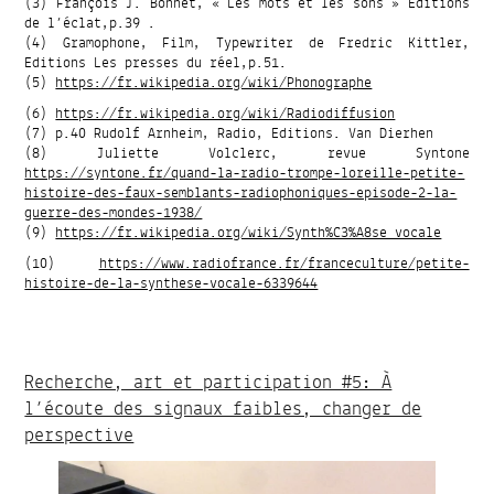
(3) François J. Bonnet, « Les mots et les sons » Editions
de l’éclat,p.39 .
(4) Gramophone, Film, Typewriter de Fredric Kittler,
Editions Les presses du réel,p.51.
(5)
https://fr.wikipedia.org/wiki/Phonographe
(6)
https://fr.wikipedia.org/wiki/Radiodiffusion
(7) p.40 Rudolf Arnheim, Radio, Editions. Van Dierhen
(8) Juliette Volclerc, revue Syntone
https://syntone.fr/quand-la-radio-trompe-loreille-petite-
histoire-des-faux-semblants-radiophoniques-episode-2-la-
guerre-des-mondes-1938/
(9)
https://fr.wikipedia.org/wiki/Synth%C3%A8se_vocale
(10)
https://www.radiofrance.fr/franceculture/petite-
histoire-de-la-synthese-vocale-6339644
Recherche, art et participation #5: À
l’écoute des signaux faibles, changer de
perspective