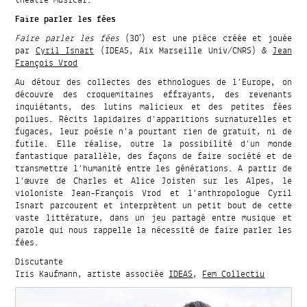
théâtre musical.
Faire parler les fées
Faire parler les fées
(30′) est une pièce créée et jouée
par
Cyril Isnart
(IDEAS, Aix Marseille Univ/CNRS) &
Jean
François Vrod
Au détour des collectes des ethnologues de l’Europe, on
découvre des croquemitaines effrayants, des revenants
inquiétants, des lutins malicieux et des petites fées
poilues. Récits lapidaires d’apparitions surnaturelles et
fugaces, leur poésie n’a pourtant rien de gratuit, ni de
futile. Elle réalise, outre la possibilité d’un monde
fantastique parallèle, des façons de faire société et de
transmettre l’humanité entre les générations. A partir de
l’œuvre de Charles et Alice Joisten sur les Alpes, le
violoniste Jean-François Vrod et l’anthropologue Cyril
Isnart parcourent et interprètent un petit bout de cette
vaste littérature, dans un jeu partagé entre musique et
parole qui nous rappelle la nécessité de faire parler les
fées.
Discutante
Iris Kaufmann, artiste associée
IDEAS
,
Fem Collectiu