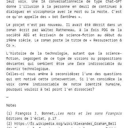
leur voix. Une IA conversationnelle de type Chat-GPT
donne l’illusion à la personne en deuil de continuer à
dialoguer en visiophonie avec le mort ou la morte. C’est
ce qu’on appelle des « bot fantômes ».
Le projet n’est pas nouveau. Il avait été décrit dans un
roman écrit par Walter Ratheneau, à la fois PDG de la
société AEG et écrivain de science-fiction au début du
19ème siècle. Le roman porte le titre de « Ressurection &
Co ».
L’histoire de la technologie, autant que la science-
fiction, regorgent de ce type de visions ou propositions
déviantes qui semblent être une face indissociable du
devenir technologique.
Celles-ci nous amène à reconsidérer l’une des questions
qui ont motivé cette intervention. Si l’on considère la
voix comme indissociable de notre identité humaine,
pourquoi vouloir à tel point l’en dissocier?
—
Notes
(1) François J. Bonnet,,
Les mots et les sons François
Editions de l’éclat, p.17 .
(2) https://fr.wikipedia.org/wiki/Alexander_Graham_Bell