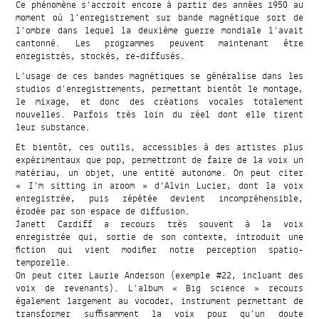
Ce phénomène s’accroit encore à partir des années 1950 au
moment où l’enregistrement sur bande magnétique sort de
l’ombre dans lequel la deuxième guerre mondiale l’avait
cantonné. Les programmes peuvent maintenant être
enregistrés, stockés, re-diffusés.
L’usage de ces bandes magnétiques se généralise dans les
studios d’enregistrements, permettant bientôt le montage,
le mixage, et donc des créations vocales totalement
nouvelles. Parfois très loin du réel dont elle tirent
leur substance.
Et bientôt, ces outils, accessibles à des artistes plus
expérimentaux que pop, permettront de faire de la voix un
matériau, un objet, une entité autonome. On peut citer
« I’m sitting in aroom » d’Alvin Lucier, dont la voix
enregistrée, puis répétée devient incompréhensible,
érodée par son espace de diffusion.
Janett Cardiff a recours très souvent à la voix
enregistrée qui, sortie de son contexte, introduit une
fiction qui vient modifier notre perception spatio-
temporelle.
On peut citer Laurie Anderson (exemple #22, incluant des
voix de revenants). L’album « Big science » recours
également largement au vocoder, instrument permettant de
transformer suffisamment la voix pour qu’un doute