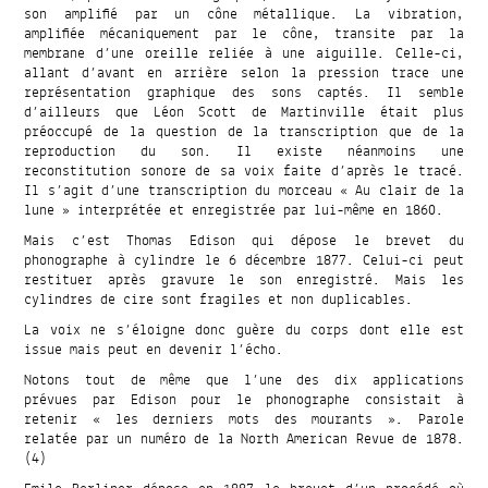
son amplifié par un cône métallique. La vibration,
amplifiée mécaniquement par le cône, transite par la
membrane d’une oreille reliée à une aiguille. Celle-ci,
allant d’avant en arrière selon la pression trace une
représentation graphique des sons captés. Il semble
d’ailleurs que Léon Scott de Martinville était plus
préoccupé de la question de la transcription que de la
reproduction du son. Il existe néanmoins une
reconstitution sonore de sa voix faite d’après le tracé.
Il s’agit d’une transcription du morceau « Au clair de la
lune » interprétée et enregistrée par lui-même en 1860.
Mais c’est Thomas Edison qui dépose le brevet du
phonographe à cylindre le 6 décembre 1877. Celui-ci peut
restituer après gravure le son enregistré. Mais les
cylindres de cire sont fragiles et non duplicables.
La voix ne s’éloigne donc guère du corps dont elle est
issue mais peut en devenir l’écho.
Notons tout de même que l’une des dix applications
prévues par Edison pour le phonographe consistait à
retenir « les derniers mots des mourants ». Parole
relatée par un numéro de la North American Revue de 1878.
(4)