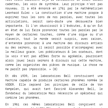
cadettes, les voix de synthèse. Leur principe n’est pas
nouveau. Il a été énnoncé en 1761 par le mathématicien
Leonhard Euler « La construction d’une machine propre à
exprimer tous les sons de nos paroles, avec toutes les
articulations, seroit sans-doute une découverte bien
importante. Si l’on réussissoit à l’éxécuter, & qu’on fut
en état de lui faire prononcer toutes les paroles par le
moyen de certaines touches, comme d’une orgue ou d’un
clavecin, tout le monde seroit surpris, aves raison,
d’entendre prononcer à une machine des discours entiers
ou des sermons, qu il seroit possible d’accompagner avec
la meilleur grace. Les prédicateurs & les orateurs, dont
la voix n‘est pas affées forte ou agréable, pourroient
alors jouer leurs sermons & discours sur cette machine,
comme les organistes des pièces de musique. La chose ne
me paroît pas impossible. » (8)
Et dès 1939, les laboratoires Bell construisent une
machine capable de produire certaines phonèmes nommée le
VODER. Elle reprend les principes de celle de Von
Kempelen, qui avait tant fasciné Alexander Bell, le
fondateur du laboratoire Mais nécessite un opérateur qui
combine les phonèmes.
En 1961 ces mêmes laboratoires Bell conçoivent un