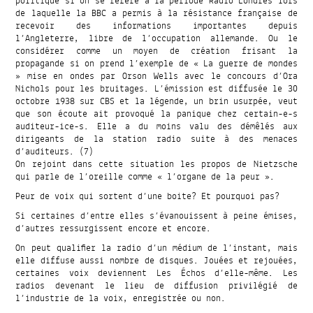
politique si on se réfère à la période Radio Londres lors
de laquelle la BBC a permis à la résistance française de
recevoir des informations importantes depuis
l’Angleterre, libre de l’occupation allemande. Ou le
considérer comme un moyen de création frisant la
propagande si on prend l’exemple de « La guerre de mondes
» mise en ondes par Orson Wells avec le concours d’Ora
Nichols pour les bruitages. L’émission est diffusée le 30
octobre 1938 sur CBS et la légende, un brin usurpée, veut
que son écoute ait provoqué la panique chez certain-e-s
auditeur-ice-s. Elle a du moins valu des démêlés aux
dirigeants de la station radio suite à des menaces
d’auditeurs. (7)
On rejoint dans cette situation les propos de Nietzsche
qui parle de l’oreille comme « l’organe de la peur ».
Peur de voix qui sortent d’une boite? Et pourquoi pas?
Si certaines d’entre elles s’évanouissent à peine émises,
d’autres ressurgissent encore et encore.
On peut qualifier la radio d’un médium de l’instant, mais
elle diffuse aussi nombre de disques. Jouées et rejouées,
certaines voix deviennent Les Échos d’elle-même. Les
radios devenant le lieu de diffusion privilégié de
l’industrie de la voix, enregistrée ou non.