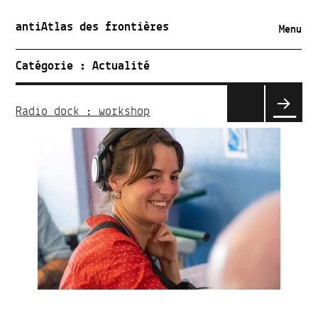
antiAtlas des frontières
Menu
Catégorie :
Actualité
Pagination
des
Radio dock : workshop
publications
PAGE
SUIVA
NTE