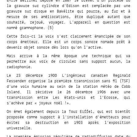
Emile Berliner dépose en 1887 le brevet d’un procédé où
la gravure sur cylindre d’Edison est remplacée par une
gravure sur disque en Bakélite qui pourra, au fur et à
mesure de ses améliorations, être dupliqué autant que
souhaité, rejoué, voyager. L’appareil en question est
nommé grammophone. (5)
Cette fois-ci la voix s’est clairement émancipée de son
corps émetteur. Elle est un corps sonore nomade prêt à
devenir objet sonore dès lors qu’on l’active.
Mais arrive à la même époque une technique qui va
permettre aux voix de circuler sans support aucun, la
radiophonie.
Le 23 décembre 1900 L’ingénieur canadien Reginald
Fessenden organise la première transmission sans fil (TSF)
d’une voix humaine au sein de la station météo de Cobb
Island. Il récidive le 26 décembre 1906 avec une
transmission entre Les états-unis et l’Ecosse, qui
s’achève par « joyeux noël !».
On émet également depuis la Tour Eiffel, qui est bientôt
proposée comme support à l’installation d’émetteurs pour
éviter sa destruction en 1903 après l’exposition
universelle.
La première émission régulière de radiodiffusion date du