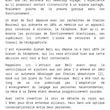
Bien que cet automate ait beaucoup voyagé, l’expérience
qu’il proposait restait circonscrite à un espace partagé,
finalement proche de la pneuma grecque dans son
fonctionnement.
Un état de fait dépassé avec les recherches de Charles
Bourseul qui présente en 1854 un mémoire sur un appareil
pour converser à distance, le téléphone. Bien qu’il en
énonce les principes de fonctionnement électriques, ses
supérieurs lui intiment l’ordre de retourner à son
travail de télégraphiste.
C’est Alexander Graham Bell qui dépose le 6 mars 1876 le
brevet du téléphone, qui lui sera attribué bien que cette
décision soit tout à fait contestable.
Rappelons ici l’attrait que Bell avait pour la
ventriloquie et ajoutons que son père l’a emmené en 1863
voir un automate développé par Charles Wheatstone (2),
basé sur les plans du Turc mécanique. Bell a été tout au
long de sa vie préoccupé par l’adaptation de
l’enseignement du langage aux personnes malentendantes,
sa mère à sa femme étant devenue progressivement sourdes.
Avec cette invention la voix se détache du corps qui
l’émet pour être entendue ailleurs, mais dans une optique
conversationnelle entre deux personnes.