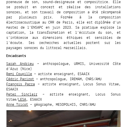
preneuse de son, sound-designeuse et compositrice. Elle
se produit en concert et réalise des installations
sonores, et son travail de composition a été récompensé
par plusieurs prix. Formée à la composition
électroacoustique au CRR de Paris, elle est diplômée d’un
master de l’ENSAPC en juin 2023. Sa pratique explore la
captation, la transformation et l’écriture du son, et
s’intéresse aux dimensions éthiques et sensibles de
l’écoute. Ses recherches actuelles portent sur les
paysages sonores du littoral marseillais.
Encadrants
Sarah Andrieu
– anthropologue, URMIS, Université Côte
d’Azur (Nice)
Remi Coupille
– artiste enseignant, ESAAIX
Cédric Parizot
– anthropologue, IREMAM, CNRS/AMU
François Parra
– artiste enseignant, Locus Sonus Vitae,
ESAAIX
Peter Sinclair
– artiste enseignant, Locus Sonus
Vitae/
LESA
, ESAAIX
Anne Tricot
– géographe, MESOPOLHIS, CNRS/AMU