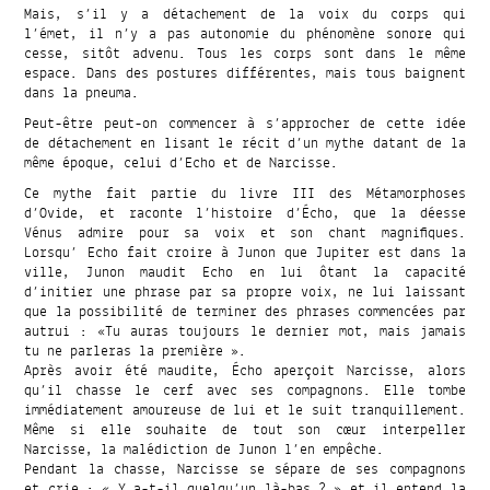
Mais, s’il y a détachement de la voix du corps qui
l’émet, il n’y a pas autonomie du phénomène sonore qui
cesse, sitôt advenu. Tous les corps sont dans le même
espace. Dans des postures différentes, mais tous baignent
dans la pneuma.
Peut-être peut-on commencer à s’approcher de cette idée
de détachement en lisant le récit d’un mythe datant de la
même époque, celui d’Echo et de Narcisse.
Ce mythe fait partie du livre III des Métamorphoses
d’Ovide, et raconte l’histoire d’Écho, que la déesse
Vénus admire pour sa voix et son chant magnifiques.
Lorsqu’ Echo fait croire à Junon que Jupiter est dans la
ville, Junon maudit Echo en lui ôtant la capacité
d’initier une phrase par sa propre voix, ne lui laissant
que la possibilité de terminer des phrases commencées par
autrui : «Tu auras toujours le dernier mot, mais jamais
tu ne parleras la première ».
Après avoir été maudite, Écho aperçoit Narcisse, alors
qu’il chasse le cerf avec ses compagnons. Elle tombe
immédiatement amoureuse de lui et le suit tranquillement.
Même si elle souhaite de tout son cœur interpeller
Narcisse, la malédiction de Junon l’en empêche.
Pendant la chasse, Narcisse se sépare de ses compagnons
et crie : « Y a-t-il quelqu’un là-bas ? » et il entend la