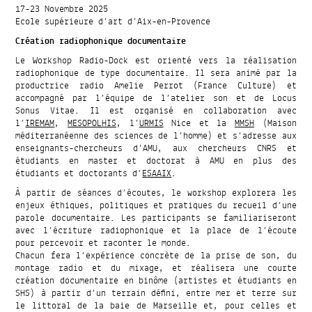
17-23 Novembre 2025
Ecole supérieure d’art d’Aix-en-Provence
Création radiophonique documentaire
Le Workshop Radio-Dock est orienté vers la réalisation
radiophonique de type documentaire. Il sera animé par la
productrice radio Amelie Perrot (France Culture) et
accompagné par l’équipe de l’atelier son et de Locus
Sonus Vitae. Il est organisé en collaboration avec
l’
IREMAM
,
MESOPOLHIS
, l’
URMIS
Nice et la
MMSH
(Maison
méditerranéenne des sciences de l’homme) et s’adresse aux
enseignants-chercheurs d’AMU, aux chercheurs CNRS et
étudiants en master et doctorat à AMU en plus des
étudiants et doctorants d’
ESAAIX
.
À partir de séances d’écoutes, le workshop explorera les
enjeux éthiques, politiques et pratiques du recueil d’une
parole documentaire. Les participants se familiariseront
avec l’écriture radiophonique et la place de l’écoute
pour percevoir et raconter le monde.
Chacun fera l’expérience concrète de la prise de son, du
montage radio et du mixage, et réalisera une courte
création documentaire en binôme (artistes et étudiants en
SHS) à partir d’un terrain défini, entre mer et terre sur
le littoral de la baie de Marseille et, pour celles et