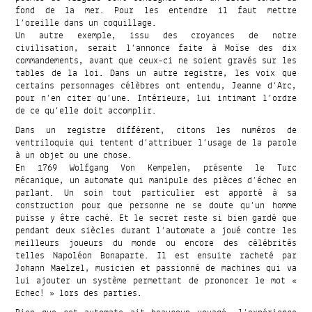
fond de la mer. Pour les entendre il faut mettre
l’oreille dans un coquillage.
Un autre exemple, issu des croyances de notre
civilisation, serait l’annonce faite à Moïse des dix
commandements, avant que ceux-ci ne soient gravés sur les
tables de la loi. Dans un autre registre, les voix que
certains personnages célèbres ont entendu, Jeanne d’Arc,
pour n’en citer qu’une. Intérieure, lui intimant l’ordre
de ce qu’elle doit accomplir.
Dans un registre différent, citons les numéros de
ventriloquie qui tentent d’attribuer l’usage de la parole
à un objet ou une chose.
En 1769 Wolfgang Von Kempelen, présente le Turc
mécanique, un automate qui manipule des pièces d’échec en
parlant. Un soin tout particulier est apporté à sa
construction pour que personne ne se doute qu’un homme
puisse y être caché. Et le secret reste si bien gardé que
pendant deux siècles durant l’automate a joué contre les
meilleurs joueurs du monde ou encore des célébrités
telles Napoléon Bonaparte. Il est ensuite racheté par
Johann Maelzel, musicien et passionné de machines qui va
lui ajouter un système permettant de prononcer le mot «
Echec! » lors des parties.