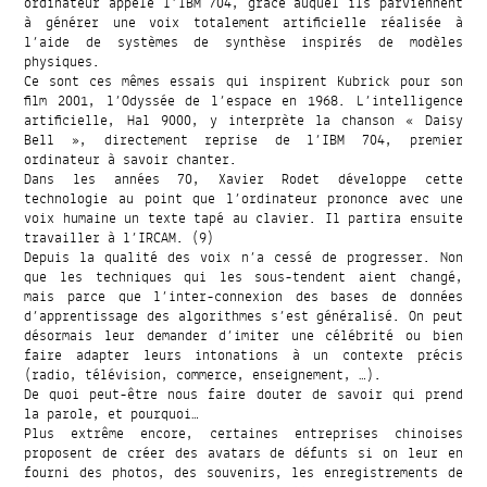
ordinateur appelé l’IBM 704, grâce auquel ils parviennent
à générer une voix totalement artificielle réalisée à
l’aide de systèmes de synthèse inspirés de modèles
physiques.
Ce sont ces mêmes essais qui inspirent Kubrick pour son
film 2001, l’Odyssée de l’espace en 1968. L’intelligence
artificielle, Hal 9000, y interprète la chanson « Daisy
Bell », directement reprise de l’IBM 704, premier
ordinateur à savoir chanter.
Dans les années 70, Xavier Rodet développe cette
technologie au point que l’ordinateur prononce avec une
voix humaine un texte tapé au clavier. Il partira ensuite
travailler à l’IRCAM. (9)
Depuis la qualité des voix n’a cessé de progresser. Non
que les techniques qui les sous-tendent aient changé,
mais parce que l’inter-connexion des bases de données
d’apprentissage des algorithmes s’est généralisé. On peut
désormais leur demander d’imiter une célébrité ou bien
faire adapter leurs intonations à un contexte précis
(radio, télévision, commerce, enseignement, …).
De quoi peut-être nous faire douter de savoir qui prend
la parole, et pourquoi…
Plus extrême encore, certaines entreprises chinoises
proposent de créer des avatars de défunts si on leur en
fourni des photos, des souvenirs, les enregistrements de