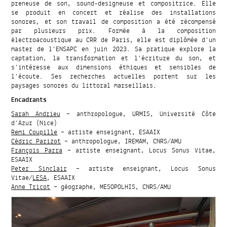
preneuse de son, sound-designeuse et compositrice. Elle
se produit en concert et réalise des installations
sonores, et son travail de composition a été récompensé
par plusieurs prix. Formée à la composition
électroacoustique au CRR de Paris, elle est diplômée d’un
master de l’ENSAPC en juin 2023. Sa pratique explore la
captation, la transformation et l’écriture du son, et
s’intéresse aux dimensions éthiques et sensibles de
l’écoute. Ses recherches actuelles portent sur les
paysages sonores du littoral marseillais.
Encadrants
Sarah Andrieu
– anthropologue, URMIS, Université Côte
d’Azur (Nice)
Remi Coupille
– artiste enseignant, ESAAIX
Cédric Parizot
– anthropologue, IREMAM, CNRS/AMU
François Parra
– artiste enseignant, Locus Sonus Vitae,
ESAAIX
Peter Sinclair
– artiste enseignant, Locus Sonus
Vitae/
LESA
, ESAAIX
Anne Tricot
– géographe, MESOPOLHIS, CNRS/AMU