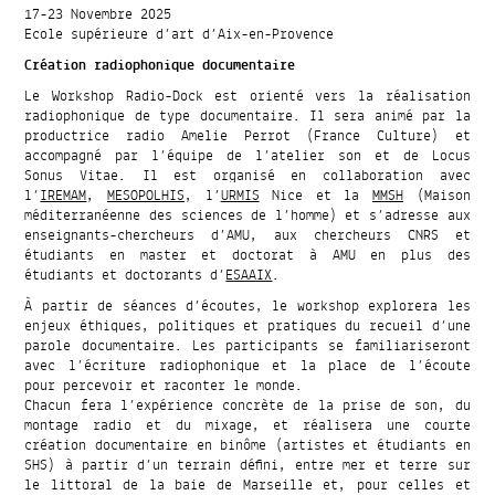
17-23 Novembre 2025
Ecole supérieure d’art d’Aix-en-Provence
Création radiophonique documentaire
Le Workshop Radio-Dock est orienté vers la réalisation
radiophonique de type documentaire. Il sera animé par la
productrice radio Amelie Perrot (France Culture) et
accompagné par l’équipe de l’atelier son et de Locus
Sonus Vitae. Il est organisé en collaboration avec
l’
IREMAM
,
MESOPOLHIS
, l’
URMIS
Nice et la
MMSH
(Maison
méditerranéenne des sciences de l’homme) et s’adresse aux
enseignants-chercheurs d’AMU, aux chercheurs CNRS et
étudiants en master et doctorat à AMU en plus des
étudiants et doctorants d’
ESAAIX
.
À partir de séances d’écoutes, le workshop explorera les
enjeux éthiques, politiques et pratiques du recueil d’une
parole documentaire. Les participants se familiariseront
avec l’écriture radiophonique et la place de l’écoute
pour percevoir et raconter le monde.
Chacun fera l’expérience concrète de la prise de son, du
montage radio et du mixage, et réalisera une courte
création documentaire en binôme (artistes et étudiants en
SHS) à partir d’un terrain défini, entre mer et terre sur
le littoral de la baie de Marseille et, pour celles et