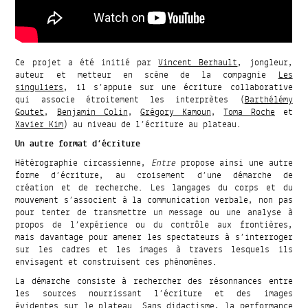
Ce projet a été initié par
Vincent Berhault
, jongleur,
auteur et metteur en scène de la compagnie
Les
singuliers
, il s’appuie sur une écriture collaborative
qui associe étroitement les interprètes (
Barthélémy
Goutet
,
Benjamin Colin
,
Grégory Kamoun
,
Toma Roche
et
Xavier Kim
) au niveau de l’écriture au plateau.
Un autre format d’écriture
Hétérographie circassienne,
Entre
propose ainsi une autre
forme d’écriture, au croisement d’une démarche de
création et de recherche. Les langages du corps et du
mouvement s’associent à la communication verbale, non pas
pour tenter de transmettre un message ou une analyse à
propos de l’expérience ou du contrôle aux frontières,
mais davantage pour amener les spectateurs à s’interroger
sur les cadres et les images à travers lesquels ils
envisagent et construisent ces phénomènes.
La démarche consiste à rechercher des résonnances entre
les sources nourrissant l’écriture et des images
évidentes sur le plateau. Sans didactisme, la performance