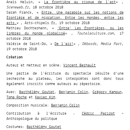
Anaïs Heluin, «
La frontière au risque de l’art
« ,
Sceneweb.fr
, 18 octobre 2018
Sarah Franck, «
Entre. Une parabole sur les notions de
frontière et de migration. Entre les mondes, entre les
arts.
« , Arts-chipels.fr, 19 octobre 2018
Mathieu Dochtermann, «
‘Entre’ Les frontières, ou les
limbres du monde globalisé
« ,
Toutelaculture.com
, 17
octobre 2018
Valérie de Saint-Do, «
De l’air!
« ,
Débords, Media Part
,
19 octobre 2018
Création
Auteur et metteur en scène:
Vincent Berhault
Une partie de l’écriture du spectacle résulte d’une
recherche au plateau, les interprètes sont donc tous
également inscrits comme auteurs au répertoire.
Avec:
Barthélémy Goutet
,
Benjamin Colin
,
Grégory Kamoun
,
Toma Roche
et
Xavier Kim
.
Composition musicale:
Benjamin Colin
Contribution à l’écriture :
Cédric Parizot
–
Anthropologue du politque
Costumes:
Barthélémy Goutet