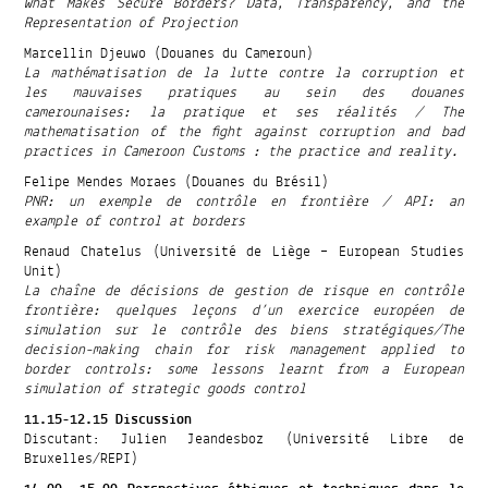
What Makes Secure Borders? Data, Transparency, and the
Representation of Projection
Marcellin Djeuwo (Douanes du Cameroun)
La mathématisation de la lutte contre la corruption et
les mauvaises pratiques au sein des douanes
camerounaises: la pratique et ses réalités / The
mathematisation of the fight against corruption and bad
practices in Cameroon Customs : the practice and reality.
Felipe Mendes Moraes (Douanes du Brésil)
PNR: un exemple de contrôle en frontière / API: an
example of control at borders
Renaud Chatelus (Université de Liège – European Studies
Unit)
La chaîne de décisions de gestion de risque en contrôle
frontière: quelques leçons d’un exercice européen de
simulation sur le contrôle des biens stratégiques/The
decision-making chain for risk management applied to
border controls: some lessons learnt from a European
simulation of strategic goods control
11.15-12.15 Discussion
Discutant: Julien Jeandesboz (Université Libre de
Bruxelles/REPI)