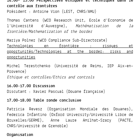
14.00- 15.00 Perspectives éthiques et techniques dans le
contrôle aux frontières
Président : Antoine Vion (LEST, CNRS/AMU)
Thomas Cantens (WCO Research Unit, Ecole d’Economie de
l’Université d’Auvergne),
Mathématisation de la
frontière/Mathematization of the border
Mariya Polner (WCO Compliance Sub-Directorate)
Technologies en frontière : risques et
opportunités/Technologies at the border: risks and
opportunities
Michel Terestchenko (Université de Reims, IEP Aix-en-
Provence)
Ethique et contrôles/Ethics and controls
16.00-17.00 Discussion
Discutant : Xavier Pascual (Douane française)
17.00-18.00 Table ronde conclusive
Patricia Revesz (Organisation Mondiale des Douanes),
Federica Infantino (Oxford University/Université Libre de
Bruxelles/GERME), Anne Laure Amilhat-Szary (PACTE,
CNRS/Université de Grenoble)
Organisation