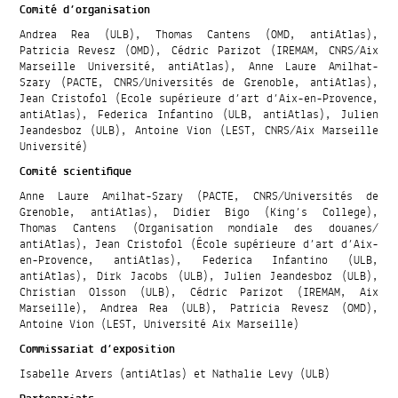
Comité d’organisation
Andrea Rea (ULB), Thomas Cantens (OMD, antiAtlas),
Patricia Revesz (OMD), Cédric Parizot (IREMAM, CNRS/Aix
Marseille Université, antiAtlas), Anne Laure Amilhat-
Szary (PACTE, CNRS/Universités de Grenoble, antiAtlas),
Jean Cristofol (Ecole supérieure d’art d’Aix-en-Provence,
antiAtlas), Federica Infantino (ULB, antiAtlas), Julien
Jeandesboz (ULB), Antoine Vion (LEST, CNRS/Aix Marseille
Université)
Comité scientifique
Anne Laure Amilhat-Szary (PACTE, CNRS/Universités de
Grenoble, antiAtlas), Didier Bigo (King’s College),
Thomas Cantens (Organisation mondiale des douanes/
antiAtlas), Jean Cristofol (École supérieure d’art d’Aix-
en-Provence, antiAtlas), Federica Infantino (ULB,
antiAtlas), Dirk Jacobs (ULB), Julien Jeandesboz (ULB),
Christian Olsson (ULB), Cédric Parizot (IREMAM, Aix
Marseille), Andrea Rea (ULB), Patricia Revesz (OMD),
Antoine Vion (LEST, Université Aix Marseille)
Commissariat d’exposition
Isabelle Arvers (antiAtlas) et Nathalie Levy (ULB)