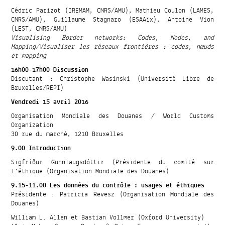
Cédric Parizot (IREMAM, CNRS/AMU), Mathieu Coulon (LAMES,
CNRS/AMU), Guillaume Stagnaro (ESAAix), Antoine Vion
(LEST, CNRS/AMU)
Visualising Border networks: Codes, Nodes, and
Mapping/Visualiser les réseaux frontières : codes, nœuds
et mapping
16h00-17h00 Discussion
Discutant : Christophe Wasinski (Université Libre de
Bruxelles/REPI)
Vendredi 15 avril 2016
Organisation Mondiale des Douanes / World Customs
Organization
30 rue du marché, 1210 Bruxelles
9.00 Introduction
Sigfríður Gunnlaugsdóttir (Présidente du comité sur
l’éthique (Organisation Mondiale des Douanes)
9.15-11.00 Les données du contrôle : usages et éthiques
Présidente : Patricia Revesz (Organisation Mondiale des
Douanes)
William L. Allen et Bastian Vollmer (Oxford University)