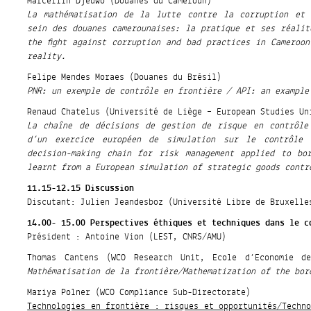
Marcellin Djeuwo (Douanes du Cameroun)
La mathématisation de la lutte contre la corruption et 
sein des douanes camerounaises: la pratique et ses réalit
the fight against corruption and bad practices in Cameroo
reality.
Felipe Mendes Moraes (Douanes du Brésil)
PNR: un exemple de contrôle en frontière / API: an example
Renaud Chatelus (Université de Liège – European Studies Un
La chaîne de décisions de gestion de risque en contrôle
d’un exercice européen de simulation sur le contrôle 
decision-making chain for risk management applied to bo
learnt from a European simulation of strategic goods contr
11.15-12.15 Discussion
Discutant: Julien Jeandesboz (Université Libre de Bruxelle
14.00- 15.00 Perspectives éthiques et techniques dans le c
Président : Antoine Vion (LEST, CNRS/AMU)
Thomas Cantens (WCO Research Unit, Ecole d’Economie de
Mathématisation de la frontière/Mathematization of the bor
Mariya Polner (WCO Compliance Sub-Directorate)
Technologies en frontière : risques et opportunités/Techn