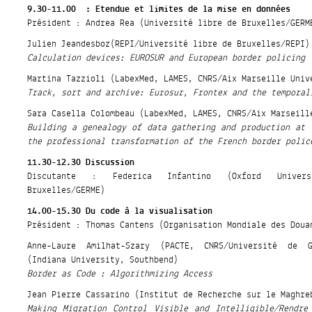
9.30-11.00 : Etendue et limites de la mise en données
Président : Andrea Rea (Université libre de Bruxelles/GERM
Julien Jeandesboz(REPI/Université libre de Bruxelles/REPI)
Calculation devices: EUROSUR and European border policing
Martina Tazzioli (LabexMed, LAMES, CNRS/Aix Marseille Univ
Track, sort and archive: Eurosur, Frontex and the temporal
Sara Casella Colombeau (LabexMed, LAMES, CNRS/Aix Marseill
Building a genealogy of data gathering and production at 
the professional transformation of the French border polic
11.30-12.30 Discussion
Discutante : Federica Infantino (Oxford Univers
Bruxelles/GERME)
14.00-15.30 Du code à la visualisation
Président : Thomas Cantens (Organisation Mondiale des Doua
Anne-Laure Amilhat-Szary (PACTE, CNRS/Université de G
(Indiana University, Southbend)
Border as Code : Algorithmizing Access
Jean Pierre Cassarino (Institut de Recherche sur le Maghre
Making Migration Control Visible and Intelligible/Rendre