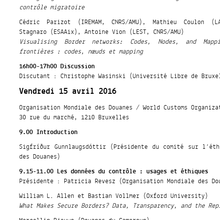
contrôle migratoire
Cédric Parizot (IREMAM, CNRS/AMU), Mathieu Coulon (LA
Stagnaro (ESAAix), Antoine Vion (LEST, CNRS/AMU)
Visualising Border networks: Codes, Nodes, and Mappi
frontières : codes, nœuds et mapping
16h00-17h00 Discussion
Discutant : Christophe Wasinski (Université Libre de Bruxe
Vendredi 15 avril 2016
Organisation Mondiale des Douanes / World Customs Organiza
30 rue du marché, 1210 Bruxelles
9.00 Introduction
Sigfríður Gunnlaugsdóttir (Présidente du comité sur l’éth
des Douanes)
9.15-11.00 Les données du contrôle : usages et éthiques
Présidente : Patricia Revesz (Organisation Mondiale des Do
William L. Allen et Bastian Vollmer (Oxford University)
What Makes Secure Borders? Data, Transparency, and the Rep