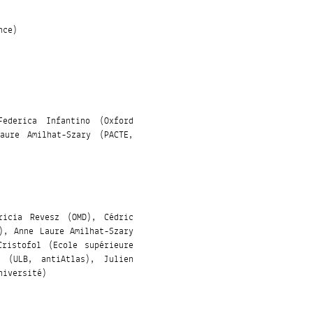
nce)
Federica Infantino (Oxford
aure Amilhat-Szary (PACTE,
ricia Revesz (OMD), Cédric
), Anne Laure Amilhat-Szary
Cristofol (Ecole supérieure
o (ULB, antiAtlas), Julien
niversité)