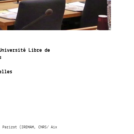
Université Libre de
s
elles
c Parizot (IREMAM, CNRS/ Aix