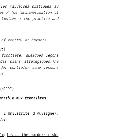
les mauvaises pratiques au
és / The mathematisation of
n Customs : the practice and
 of control at borders
it)
 frontière: quelques leçons
des biens stratégiques/The
rder controls: some lessons
ol
s/REPI)
ontrôle aux frontières
 l’Université d’Auvergne),
der
ologies at the border: risks