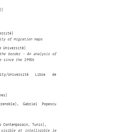
E)
ersité)
ity of migration maps
e Université)
the border – An analysis of
e since the 1990s
ity/Université Libre de
nes)
renoble), Gabriel Popescu
b Contemporain, Tunis),
 visible et intelligible le