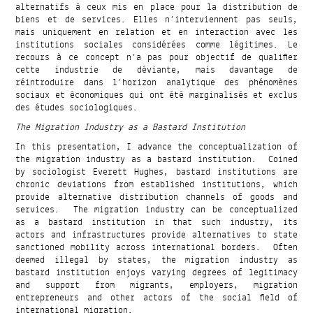
alternatifs à ceux mis en place pour la distribution de
biens et de services. Elles n’interviennent pas seuls,
mais uniquement en relation et en interaction avec les
institutions sociales considérées comme légitimes. Le
recours à ce concept n’a pas pour objectif de qualifier
cette industrie de déviante, mais davantage de
réintroduire dans l’horizon analytique des phénomènes
sociaux et économiques qui ont été marginalisés et exclus
des études sociologiques.
The Migration Industry as a Bastard Institution
In this presentation, I advance the conceptualization of
the migration industry as a bastard institution. Coined
by sociologist Everett Hughes, bastard institutions are
chronic deviations from established institutions, which
provide alternative distribution channels of goods and
services. The migration industry can be conceptualized
as a bastard institution in that such industry, its
actors and infrastructures provide alternatives to state
sanctioned mobility across international borders. Often
deemed illegal by states, the migration industry as
bastard institution enjoys varying degrees of legitimacy
and support from migrants, employers, migration
entrepreneurs and other actors of the social field of
international migration.