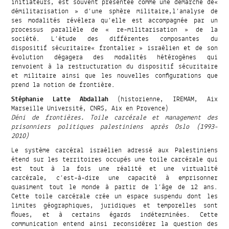
initiateurs, est souvent présentée comme une démarche de«
démilitarisation » d’une sphère militaire,l’analyse de
ses modalités révélera qu’elle est accompagnée par un
processus parallèle de « re-militarisation » de la
société. L’étude des différentes composantes du
dispositif sécuritaire« frontalier » israélien et de son
évolution dégagera des modalités hétérogènes qui
renvoient à la restructuration du dispositif sécuritaire
et militaire ainsi que les nouvelles configurations que
prend la notion de frontière.
Stéphanie Latte Abdallah
(historienne, IREMAM, Aix
Marseille Université, CNRS, Aix en Provence)
Déni de frontières. Toile carcérale et management des
prisonniers politiques palestiniens après Oslo (1993-
2010)
Le système carcéral israélien adressé aux Palestiniens
étend sur les territoires occupés une toile carcérale qui
est tout à la fois une réalité et une virtualité
carcérale, c’est-à-dire une capacité à emprisonner
quasiment tout le monde à partir de l’âge de 12 ans.
Cette toile carcérale crée un espace suspendu dont les
limites géographiques, juridiques et temporelles sont
floues, et à certains égards indéterminées. Cette
communication entend ainsi reconsidérer la question des