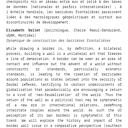
checkpoints mis en réseau entre eux et relié à des bases
de données (nationales et parfois internationales) ; à
l’échelle mondiale, les barrières frontalières paraissent
liées à des macrologiques géopolitiques et surtout aux
discontinuités de développement.
Elisabeth Vallet
(politologue, Chaire Raoul-Dandurand,
UQAM, Montréal)
Dynamique de construction des barrières frontalières
While drawing a border is, by definition, a bilateral
process, building a wall is a unilateral act that freezes
a line of demarcation. A border can be seen as an area of
contact and influence but the advent of a world without
constraints or standards, particularly economic
standards, is leading to the creation of barricades
around populations as states retreat into the security of
feudal reflexes, testifying to certain undercurrents of
globalization that paradoxically are encouraging a return
to a kind of ‘neo-feudalization’ of the world. Thus the
return of the wall as a political tool may be symptomatic
of a new era in international relations, redefining
interstate couples around the world. As such the US
perception of its own borders is symptomatic of this
trend. We will explore the history and impact of the
border wall issue in a comparative perspective (southern