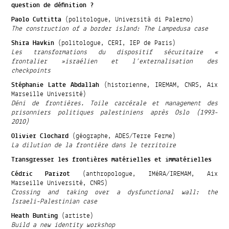
question de définition ?
Paolo Cuttitta
(politologue, Università di Palermo)
The construction of a border island: The Lampedusa case
Shira Havkin
(politologue, CERI, IEP de Paris)
Les transformations du dispositif sécuritaire «
frontalier »israélien et l’externalisation des
checkpoints
Stéphanie Latte Abdallah
(historienne, IREMAM, CNRS, Aix
Marseille Université)
Déni de frontières. Toile carcérale et management des
prisonniers politiques palestiniens après Oslo (1993-
2010)
Olivier Clochard
(géographe, ADES/Terre Ferme)
La dilution de la frontière dans le territoire
Transgresser les frontières matérielles et immatérielles
Cédric Parizot
(anthropologue, IMéRA/IREMAM, Aix
Marseille Université, CNRS)
Crossing and taking over a dysfunctional wall: the
Israeli-Palestinian case
Heath Bunting
(artiste)
Build a new identity workshop