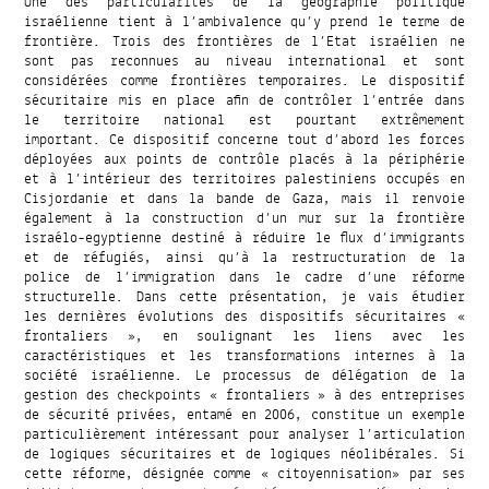
Une des particularités de la géographie politique
israélienne tient à l’ambivalence qu’y prend le terme de
frontière. Trois des frontières de l’Etat israélien ne
sont pas reconnues au niveau international et sont
considérées comme frontières temporaires. Le dispositif
sécuritaire mis en place afin de contrôler l’entrée dans
le territoire national est pourtant extrêmement
important. Ce dispositif concerne tout d’abord les forces
déployées aux points de contrôle placés à la périphérie
et à l’intérieur des territoires palestiniens occupés en
Cisjordanie et dans la bande de Gaza, mais il renvoie
également à la construction d’un mur sur la frontière
israélo-egyptienne destiné à réduire le flux d’immigrants
et de réfugiés, ainsi qu’à la restructuration de la
police de l’immigration dans le cadre d’une réforme
structurelle. Dans cette présentation, je vais étudier
les dernières évolutions des dispositifs sécuritaires «
frontaliers », en soulignant les liens avec les
caractéristiques et les transformations internes à la
société israélienne. Le processus de délégation de la
gestion des checkpoints « frontaliers » à des entreprises
de sécurité privées, entamé en 2006, constitue un exemple
particulièrement intéressant pour analyser l’articulation
de logiques sécuritaires et de logiques néolibérales. Si
cette réforme, désignée comme « citoyennisation» par ses