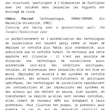
ses structures –participent à l’élaboration de frontières
avec les sociétés dans lesquelles les migrants ont
envisagé de vivre.
Cédric Parizot
(anthropologue, IMéRA/IREMAM, Aix
Marseille Université, CNRS)
Crossing and taking over a dysfunctional wall: the
Israeli-Palestinian case
Le perfectionnement et l’automatisation des technologies
de surveillance est souvent perçu comme un moyen de
déployer un contrôle plus fiable, plus standardisé, plus
prévisible que le contrôle humain. Je montrerai que cette
approche est illusoire : il n’est pas possible de
dissocier une technologie de surveillance aussi
automatisée soit-elle des conditions politiques,
sociales, et économiques dans lesquelles elle est mise en
œuvre. Déployées et associé à des systèmes de contrôle
préexistant, des acteurs institutionnels et politiques
spécifiques, les technologies de surveillance reproduisent
les contradictions et les imprévisions des systèmes et
des acteurs qui les mettent en oeuvre, bien souvent, en
transforment la réalité qu’elles sont censées contrôler,
elles créent de nouveaux défis qui échappent à leurs
promoteurs. Pour illustrer mon propos, je prendrais pour
exemple le cas du mur de séparation construit en