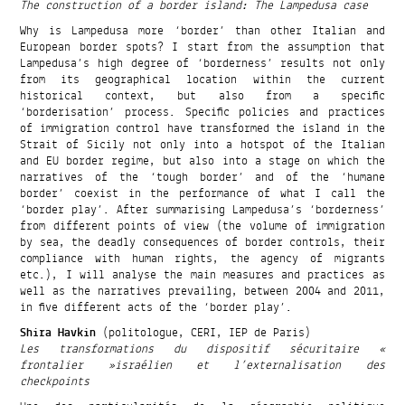
The construction of a border island: The Lampedusa case
Why is Lampedusa more ‘border’ than other Italian and
European border spots? I start from the assumption that
Lampedusa’s high degree of ‘borderness’ results not only
from its geographical location within the current
historical context, but also from a specific
‘borderisation’ process. Specific policies and practices
of immigration control have transformed the island in the
Strait of Sicily not only into a hotspot of the Italian
and EU border regime, but also into a stage on which the
narratives of the ‘tough border’ and of the ‘humane
border’ coexist in the performance of what I call the
‘border play’. After summarising Lampedusa’s ‘borderness’
from different points of view (the volume of immigration
by sea, the deadly consequences of border controls, their
compliance with human rights, the agency of migrants
etc.), I will analyse the main measures and practices as
well as the narratives prevailing, between 2004 and 2011,
in five different acts of the ‘border play’.
Shira Havkin
(politologue, CERI, IEP de Paris)
Les transformations du dispositif sécuritaire «
frontalier »israélien et l’externalisation des
checkpoints