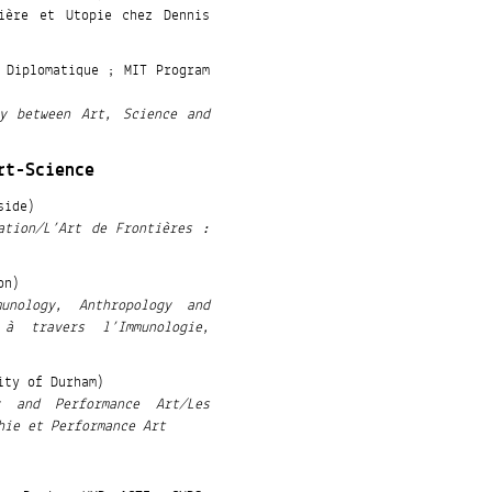
ière et Utopie chez Dennis
 Diplomatique ; MIT Program
hy between Art, Science and
rt-Science
side)
ation/L’Art de Frontières :
on)
nology, Anthropology and
à travers l’Immunologie,
ity of Durham)
y and Performance Art/Les
hie et Performance Art