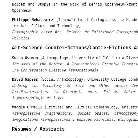
Border and Utopia in the Work of Dennis Oppenheim/Front
Oppenheim
Philippe Rekacewicz
(Journaliste et Cartographe, Le Monde
for Art, Culture and Technology)
Cartographie entre Art, Science et Politique/ Cartograp
Politics
Art-Science Counter-fictions/Contre-Fictions A
Susan Ossman
(Anthropology, University of California River
The Arts of the Border: A Transnational Creative Convers
une Conversation Créative Transnationale
David Napier
(Social Anthropology, University College Lond
Undoing the Dichotomy of Self and Other across Immu
Art/Problematiser la Dicotomie entre Soi et Autre 
l’Anthropologie et l’Art
Maggie O’Neill
(Critical and Cultural Criminology, Univers
Transgressive Imaginations: Border Spaces, Ethnograph
Imaginations Transgressives : Espaces Frontière, Ethnograp
Résumés / Abstracts