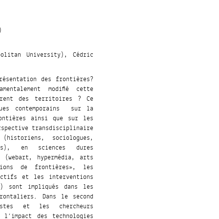
)
olitan University), Cédric
résentation des frontières?
mentalement modifié cette
drent des territoires ? Ce
iques contemporains sur la
ontières ainsi que sur les
rspective transdisciplinaire
historiens, sociologues,
gues), en sciences dures
s (webart, hypermédia, arts
ions de frontières», les
ictifs et les interventions
es) sont impliqués dans les
rontaliers. Dans le second
tistes et les chercheurs
 l’impact des technologies