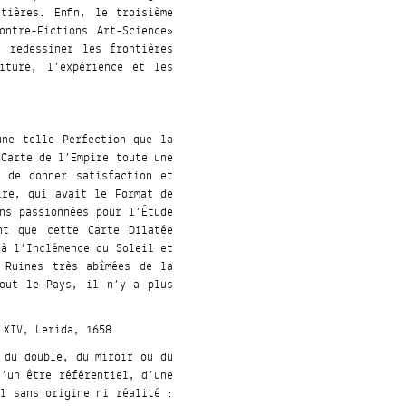
tières. Enfin, le troisième
ontre-Fictions Art-Science»
e redessiner les frontières
iture, l’expérience et les
une telle Perfection que la
 Carte de l’Empire toute une
t de donner satisfaction et
ire, qui avait le Format de
ns passionnées pour l’Étude
ent que cette Carte Dilatée
 à l’Inclémence du Soleil et
 Ruines très abîmées de la
tout le Pays, il n’y a plus
 XIV, Lerida, 1658
 du double, du miroir ou du
d’un être référentiel, d’une
el sans origine ni réalité :