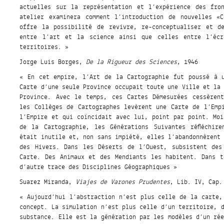
actuelles sur la représentation et l’expérience des fron
atelier examinera comment l’introduction de nouvelles «C
offre la possibilité de revivre, re-conceptualiser et d
entre l’art et la science ainsi que celles entre l’écr
territoires. »
Jorge Luis Borges,
De la Rigueur des Sciences
, 1946
« En cet empire, l’Art de la Cartographie fut poussé à 
Carte d’une seule Province occupait toute une Ville et la
Province. Avec le temps, ces Cartes Démesurées cessèren
les Collèges de Cartographes levèrent une Carte de l’Emp
l’Empire et qui coïncidait avec lui, point par point. Moi
de la Cartographie, les Générations Suivantes réfléchir
était inutile et, non sans impiété, elles l’abandonnèrent
des Hivers. Dans les Déserts de l’Ouest, subsistent des
Carte. Des Animaux et des Mendiants les habitent. Dans 
d’autre trace des Disciplines Géographiques »
Suarez Miranda,
Viajes de Varones Prudentes
, Lib. IV, Cap.
« Aujourd’hui l’abstraction n’est plus celle de la carte,
concept. La simulation n’est plus celle d’un territoire, 
substance. Elle est la génération par les modèles d’un ré