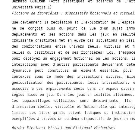
Bernard Guelton
(Arts plastiques et sciences de l’art
Université Paris 1)
Fictions de frontières : dispositifs fictionnels et virtuel
Que deviennent la recréation et l’exploration de l’espace
ne se conçoit plus du point de vue d’un sujet immo
déplacements et ses actions dans les jeux en réali
croissante d’artistes met en œuvre des situations en réal
des confrontations entre univers réels, virtuels et fi
celles du territoire et de ses frontières. Ici, l’espac
pour déployer un engagement fictionnel où les actions, 
interactions avec d’autres participants deviennent déte
dynamique peut constituer un élément essentiel pour 
contextes sous le mode des interactions situées. Ell
géolocalisation des participants, leurs interactions, e
associés à des emplacements réels dans un espace urbain
règles mises en jeu. Dans les jeux en réalités alternées,
les appareillages sollicités sont déterminants. Ils 
d’immersion réelle, virtuelle et fictionnelle qui interro
limites des lieux qu’ils soient ludiques ou institution
exemplifiées à travers un ou deux dispositifs de jeux en r
Border Fictions: Virtual and Fictional Mechanisms