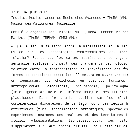
13 et 14 juin 2013
Institut Méditerranéen de Recherches Avancées – IMéRA (AMU
Maison des Astronomes, Marseille
Comité d’organisation: Nicola Mai (IMéRA, London Metrop
Parizot (IMéRA, IREMAM, CNRS-AMU)
« Quelle est la relation entre la matérialité et la rep
Est-ce que les technologies contemporaines ont fonda
relation? Est-ce que les cartes représentent ou engen
séminaire évaluera l’impact des changements technolog
relation entre la représentation et l’expérience des fr
formes de conscience associées. Il mettra en œuvre une pe
en réunissant des chercheurs en sciences humaines (
anthropologues, géographes, philosophes, politolo
(intelligence artificielle, informatique) et des artiste
plastiques). Dans le premier atelier sur les «Fict
conférenciers discuteront de la façon dont les récits f
artistiques (films, installations artistiques, spectacl
expériences incarnées des réalités et des territoires f
atelier «Représentations frontiérisantes», les ar
s’appuieront sur leur propre travail pour discuter de