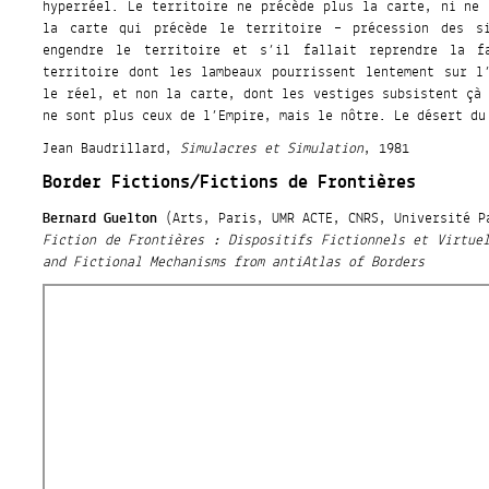
hyperréel. Le territoire ne précède plus la carte, ni ne 
la carte qui précède le territoire – précession des s
engendre le territoire et s’il fallait reprendre la f
territoire dont les lambeaux pourrissent lentement sur l
le réel, et non la carte, dont les vestiges subsistent çà
ne sont plus ceux de l’Empire, mais le nôtre. Le désert du
Jean Baudrillard,
Simulacres et Simulation
, 1981
Border Fictions/Fictions de Frontières
Bernard Guelton
(Arts, Paris, UMR ACTE, CNRS, Université P
Fiction de Frontières : Dispositifs Fictionnels et Virtue
and Fictional Mechanisms from antiAtlas of Borders