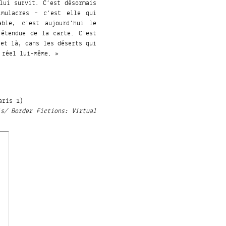
lui survit. C’est désormais
imulacres – c’est elle qui
able, c’est aujourd’hui le
’étendue de la carte. C’est
 et là, dans les déserts qui
 réel lui-même. »
aris 1)
ls/ Border Fictions: Virtual