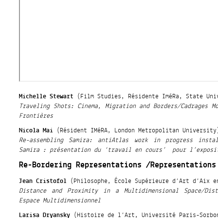
Michelle Stewart
(Film Studies, Résidente IméRa, State Uni
Traveling Shots: Cinema, Migration and Borders/Cadrages M
Frontières
Nicola Mai
(Résident IMéRA, London Metropolitan University
Re-assembling Samira: antiAtlas work in progress instal
Samira : présentation du ‘travail en cours’ pour l’exposi
Re-Bordering Representations /Representations
Jean Cristofol
(Philosophe, École Supérieure d’Art d’Aix e
Distance and Proximity in a Multidimensional Space/Dis
Espace Multidimensionnel
Larisa Dryansky
(Histoire de l’Art, Université Paris-Sorbo