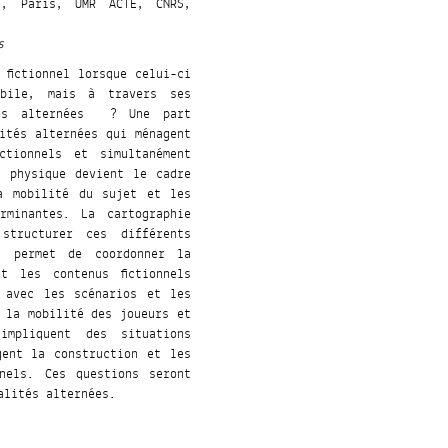
, Paris, UMR ACTE, CNRS,
s
 fictionnel lorsque celui-ci
bile, mais à travers ses
tés alternées ? Une part
ités alternées qui ménagent
ctionnels et simultanément
e physique devient le cadre
la mobilité du sujet et les
rminantes. La cartographie
structurer ces différents
e permet de coordonner la
t les contenus fictionnels
 avec les scénarios et les
 la mobilité des joueurs et
impliquent des situations
gent la construction et les
nels. Ces questions seront
éalités alternées.