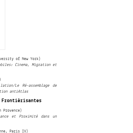
versity of New York)
obiles: Cinema, Migration et
)
lation/Le Ré-assemblage de
tion antiAtlas
 Frontièrisantes
n Provence)
tance et Proximité dans un
nne, Paris IV)