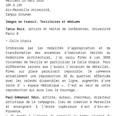
Mercredi 25 mars 2020
10h à 13h
Aix-Marseille Université,
Campus Schuman
Images en transit. Territoires et médiums
Tania Ruiz
, artiste et maître de conférences, Université
Paris 8
–
Calle Utopia
Intéressée par les modalités d’appropriation et de
transformation des ensembles d’habitation hérités du
modernisme architectural, j’ai voulu filmer à Las 3000
Viviendas de Sevilla en particulier la Calle Utopia. Pour
différentes raisons que j’aurais l’occasion de détailler,
filmer sur place paraissait impossible. Je commence
actuellement une reproduction 3D du quartier effectuée
avec les relevés disponibles en ligne, augmentés d’une
sorte d’ « espace médiatique ». C’est au sein de cette
reproduction qui aura lieu le tournage….
Paul-Emmanuel Odin
, artiste, auteur, chercheur, directeur
artistique de La compagnie, lieu de création à Marseille
et enseignant à l’école supérieure d’art d’Aix-en-
Provence.
–
Du monde à l’envers du carnaval au temps inversé du