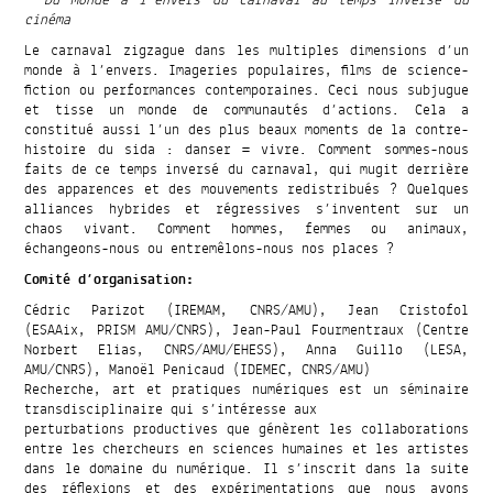
cinéma
Le carnaval zigzague dans les multiples dimensions d’un
monde à l’envers. Imageries populaires, films de science-
fiction ou performances contemporaines. Ceci nous subjugue
et tisse un monde de communautés d’actions. Cela a
constitué aussi l’un des plus beaux moments de la contre-
histoire du sida : danser = vivre. Comment sommes-nous
faits de ce temps inversé du carnaval, qui mugit derrière
des apparences et des mouvements redistribués ? Quelques
alliances hybrides et régressives s’inventent sur un
chaos vivant. Comment hommes, femmes ou animaux,
échangeons-nous ou entremêlons-nous nos places ?
Comité d’organisation:
Cédric Parizot (IREMAM, CNRS/AMU), Jean Cristofol
(ESAAix, PRISM AMU/CNRS), Jean-Paul Fourmentraux (Centre
Norbert Elias, CNRS/AMU/EHESS), Anna Guillo (LESA,
AMU/CNRS), Manoël Penicaud (IDEMEC, CNRS/AMU)
Recherche, art et pratiques numériques est un séminaire
transdisciplinaire qui s’intéresse aux
perturbations productives que génèrent les collaborations
entre les chercheurs en sciences humaines et les artistes
dans le domaine du numérique. Il s’inscrit dans la suite
des réflexions et des expérimentations que nous avons