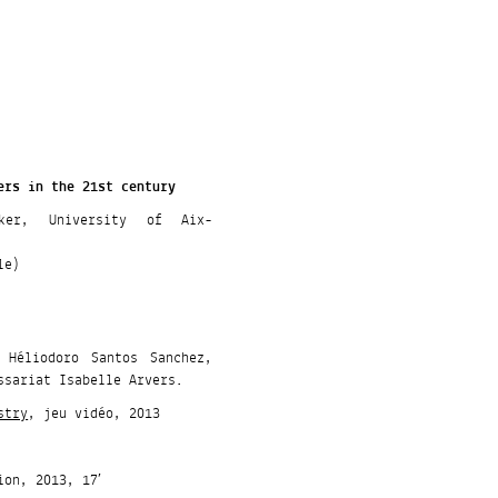
ers in the 21st century
aker, University of Aix-
le)
 Héliodoro Santos Sanchez,
ssariat Isabelle Arvers.
stry
, jeu vidéo, 2013
ion, 2013, 17′