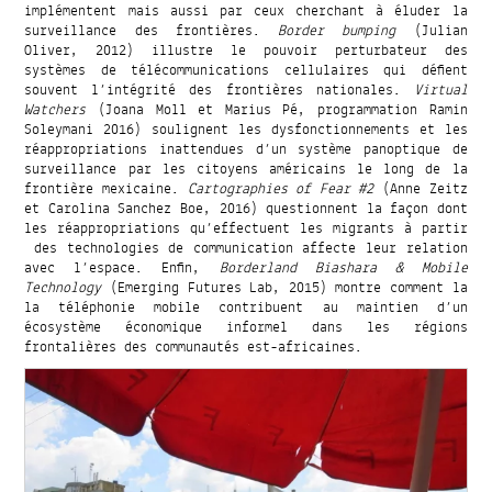
implémentent mais aussi par ceux cherchant à éluder la
surveillance des frontières.
Border bumping
(Julian
Oliver, 2012) illustre le pouvoir perturbateur des
systèmes de télécommunications cellulaires qui défient
souvent l’intégrité des frontières nationales.
Virtual
Watchers
(Joana Moll et Marius Pé, programmation Ramin
Soleymani 2016) soulignent les dysfonctionnements et les
réappropriations inattendues d’un système panoptique de
surveillance par les citoyens américains le long de la
frontière mexicaine.
Cartographies of Fear #2
(Anne Zeitz
et Carolina Sanchez Boe, 2016) questionnent la façon dont
les réappropriations qu’effectuent les migrants à partir
des technologies de communication affecte leur relation
avec l’espace. Enfin,
Borderland Biashara & Mobile
Technology
(Emerging Futures Lab, 2015) montre comment la
la téléphonie mobile contribuent au maintien d’un
écosystème économique informel dans les régions
frontalières des communautés est-africaines.