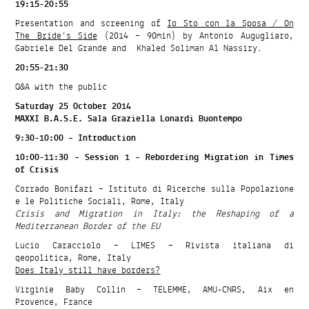
19:15-20:55
Presentation and screening of
Io Sto con la Sposa / On
The Bride’s Side
(2014 – 90min) by Antonio Augugliaro,
Gabriele Del Grande and Khaled Soliman Al Nassiry.
20:55-21:30
Q&A with the public
Saturday 25 October 2014
MAXXI B.A.S.E. Sala Graziella Lonardi Buontempo
9:30-10:00 – Introduction
10:00-11:30 – Session 1 – Rebordering Migration in Times
of Crisis
Corrado Bonifazi – Istituto di Ricerche sulla Popolazione
e le Politiche Sociali, Rome, Italy
Crisis and Migration in Italy: the Reshaping of a
Mediterranean Border of the EU
Lucio Caracciolo – LIMES – Rivista italiana di
geopolitica, Rome, Italy
Does Italy still have borders?
Virginie Baby Collin – TELEMME, AMU-CNRS, Aix en
Provence, France