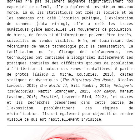
données n’a pas seulement augmenté significativement nos
capacités de calcul, elle a également inventé un nouveau
monde. Là où les statistiques ont créé la société et où
les sondages ont créé l’opinion publique, l’exploration
de données (data mining), elle a créé les traces
numériques grâce auxquelles les mouvements de population,
de biens, de fonds et d’informations peuvent être tracés,
surveillés ou rendus visibles. Enfin, en fournissant des
mécanismes de haute technologie pour la canalisation, la
facilitation ou le filtrage des déplacements, ces
technologies ont contribué à réorganiser différemment les
pratiques spatiales des différents groupes de population
à l’intérieur et autour des zones frontalières. A partir
de photos (
Calais 1
, Michel Couturier, 2015), cartes
statiques et dynamiques (
The Migratory Red Mount
, Nicolas
Lambert, 2015;
One World II
, Bill Rankin, 2015;
Refugee’s
trajectories
, Martin Grandjean, 2015;
407 camps
, Mahaut
Lavoine, 2015;
Parallel
, Lawrence Bird, 2012), les œuvres
et les recherches présentées dans cette partie de
l’exposition problématisent ces régimes de
visibilisation. Ils ont également pour objectif de rendre
visible ce qui est habituellement invisible.