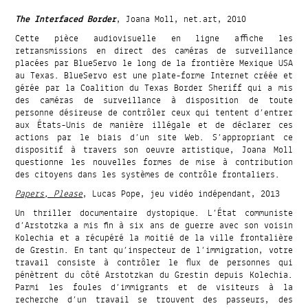
The Interfaced Border
, Joana Moll, net.art, 2010
Cette pièce audiovisuelle en ligne affiche les
retransmissions en direct des caméras de surveillance
placées par BlueServo le long de la frontière Mexique USA
au Texas. BlueServo est une plate-forme Internet créée et
gérée par la Coalition du Texas Border Sheriff qui a mis
des caméras de surveillance à disposition de toute
personne désireuse de contrôler ceux qui tentent d’entrer
aux États-Unis de manière illégale et de déclarer ces
actions par le biais d’un site Web. S’appropriant ce
dispositif à travers son oeuvre artistique, Joana Moll
questionne les nouvelles formes de mise à contribution
des citoyens dans les systèmes de contrôle frontaliers.
Papers, Please
, Lucas Pope, jeu vidéo indépendant, 2013
Un thriller documentaire dystopique. L’État communiste
d’Arstotzka a mis fin à six ans de guerre avec son voisin
Kolechia et a récupéré la moitié de la ville frontalière
de Grestin. En tant qu’inspecteur de l’immigration, votre
travail consiste à contrôler le flux de personnes qui
pénètrent du côté Arstotzkan du Grestin depuis Kolechia.
Parmi les foules d’immigrants et de visiteurs à la
recherche d’un travail se trouvent des passeurs, des