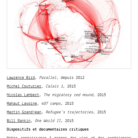
Lawrence Bird
,
Parallel
, depuis 2012
Michel Couturier
,
Calais 1
, 2015
Nicolas Lambert
,
The migratory red mound
, 2015
Mahaut Lavoine
,
407 camps
, 2015
Martin Grandjean
,
Refugee’s trajectories
, 2015
Bill Rankin
,
One World II
, 2015
Dispositifs et documentaires critiques
Notre connaissance à propos des vies et des expériences