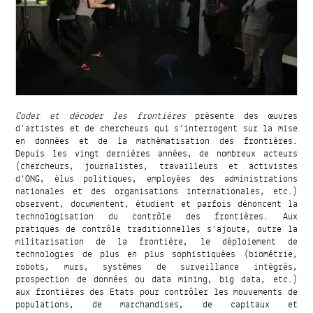
Coder et décoder les frontières
présente des œuvres
d’artistes et de chercheurs qui s’interrogent sur la mise
en données et de la mathématisation des frontières.
Depuis les vingt dernières années, de nombreux acteurs
(chercheurs, journalistes, travailleurs et activistes
d’ONG, élus politiques, employées des administrations
nationales et des organisations internationales, etc.)
observent, documentent, étudient et parfois dénoncent la
technologisation du contrôle des frontières. Aux
pratiques de contrôle traditionnelles s’ajoute, outre la
militarisation de la frontière, le déploiement de
technologies de plus en plus sophistiquées (biométrie,
robots, murs, systèmes de surveillance intégrés,
prospection de données ou data mining, big data, etc.)
aux frontières des Etats pour contrôler les mouvements de
populations, de marchandises, de capitaux et