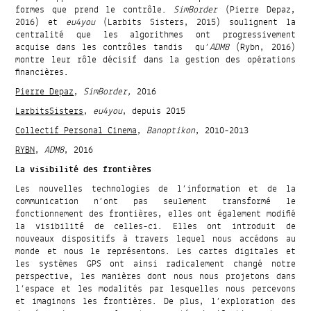
formes que prend le contrôle.
SimBorder
(Pierre Depaz,
2016) et
eu4you
(Larbits Sisters, 2015) soulignent la
centralité que les algorithmes ont progressivement
acquise dans les contrôles tandis qu’
ADM8
(Rybn, 2016)
montre leur rôle décisif dans la gestion des opérations
financières.
Pierre Depaz
,
SimBorder,
2016
LarbitsSisters
,
eu4you
, depuis 2015
Collectif Personal Cinema
,
Banoptikon
, 2010-2013
RYBN
,
ADM8
, 2016
La visibilité des frontières
Les nouvelles technologies de l’information et de la
communication n’ont pas seulement transformé le
fonctionnement des frontières, elles ont également modifié
la visibilité de celles-ci. Elles ont introduit de
nouveaux dispositifs à travers lequel nous accédons au
monde et nous le représentons. Les cartes digitales et
les systèmes GPS ont ainsi radicalement changé notre
perspective, les manières dont nous nous projetons dans
l’espace et les modalités par lesquelles nous percevons
et imaginons les frontières. De plus, l’exploration des