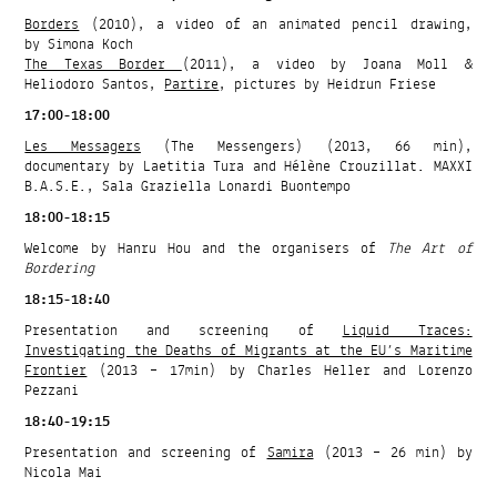
Borders
(2010), a video of an animated pencil drawing,
by Simona Koch
The Texas Border
(2011), a video by Joana Moll &
Heliodoro Santos,
Partire
, pictures by Heidrun Friese
17:00-18:00
Les Messagers
(The Messengers) (2013, 66 min),
documentary by Laetitia Tura and Hélène Crouzillat. MAXXI
B.A.S.E., Sala Graziella Lonardi Buontempo
18:00-18:15
Welcome by Hanru Hou and the organisers of
The Art of
Bordering
18:15-18:40
Presentation and screening of
Liquid Traces:
Investigating the Deaths of Migrants at the EU’s Maritime
Frontier
(2013 – 17min) by Charles Heller and Lorenzo
Pezzani
18:40-19:15
Presentation and screening of
Samira
(2013 – 26 min) by
Nicola Mai