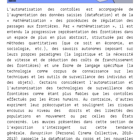
L’automatisation des contrôles est accompagnée de
l’augmentation des données saisies (datafication) et de la
« mathématisation » des procédures de régulation des
passages aux frontières. Par « mathématisation », il est
entendu la progressive représentation des frontières dans
un espace de plus en plus abstrait, structurée par des
méthodes quantitatives (que ce soit en économie, en
sociologie, etc.), des savoirs autonomes reposant sur
leurs propres paradigmes (la logistique et la nécessité
de vitesse et de réduction des coûts de franchissement
des frontières) et une forme de langage spécifique (la
technologie comme corpus de connaissance sur les
techniques et les outils de surveillance des individus et
des objets). Certains considèrent l’automatisation et
l’autonomisation des technologies de surveillance des
frontières comme étant plus fiables que les contrôles
effectués par les êtres humains. Au contraire, d’autres
expriment leur préoccupation et soulignent les risques
encourus au niveau des droits et des libertés des
populations en mouvement ou par celles des États
concernés. Les œuvres présentées dans cette section de
l’exposition s’interrogent sur cette tendance
générale.
Banoptikon
(Personal Cinema Collective, 2010-
2013) rappelle la datafication du corps et les nouvelles