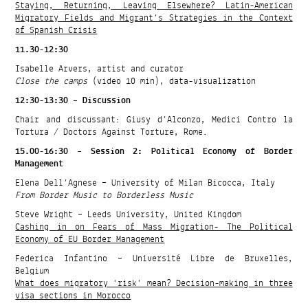
Staying, Returning, Leaving Elsewhere? Latin-American
Migratory Fields and Migrant’s Strategies in the Context
of Spanish Crisis
11.30-12:30
Isabelle Arvers, artist and curator
Close the camps
(video 10 min), data-visualization
12:30-13:30 – Discussion
Chair and discussant: Giusy d’Alconzo, Medici Contro la
Tortura / Doctors Against Torture, Rome.
15.00-16:30 – Session 2: Political Economy of Border
Management
Elena Dell’Agnese – University of Milan Bicocca, Italy
From Border Music to Borderless Music
Steve Wright – Leeds University, United Kingdom
Cashing in on Fears of Mass Migration- The Political
Economy of EU Border Management
Federica Infantino – Université Libre de Bruxelles,
Belgium
What does migratory ‘risk’ mean? Decision-making in three
visa sections in Morocco