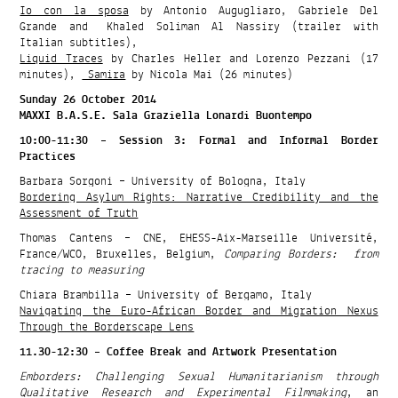
Io con la sposa
by Antonio Augugliaro, Gabriele Del
Grande and Khaled Soliman Al Nassiry (trailer with
Italian subtitles),
Liquid Traces
by Charles Heller and Lorenzo Pezzani (17
minutes),
Samira
by Nicola Mai (26 minutes)
Sunday 26 October 2014
MAXXI B.A.S.E. Sala Graziella Lonardi Buontempo
10:00-11:30 – Session 3: Formal and Informal Border
Practices
Barbara Sorgoni – University of Bologna, Italy
Bordering Asylum Rights: Narrative Credibility and the
Assessment of Truth
Thomas Cantens – CNE, EHESS-Aix-Marseille Université,
France/WCO, Bruxelles, Belgium,
Comparing Borders: from
tracing to measuring
Chiara Brambilla – University of Bergamo, Italy
Navigating the Euro-African Border and Migration Nexus
Through the Borderscape Lens
11.30-12:30 – Coffee Break and Artwork Presentation
Emborders: Challenging Sexual Humanitarianism through
Qualitative Research and Experimental Filmmaking
, an