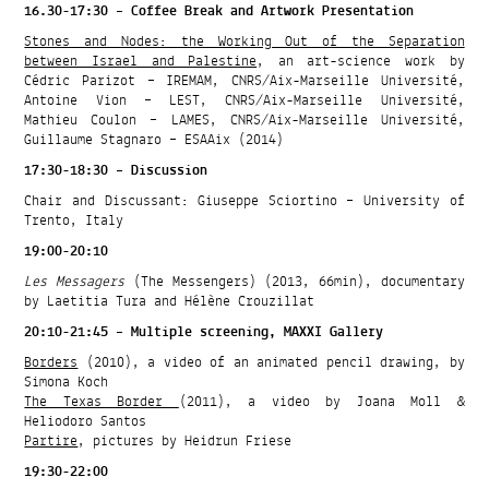
16.30-17:30 – Coffee Break and Artwork Presentation
Stones and Nodes: the Working Out of the Separation
between Israel and Palestine
, an art-science work by
Cédric Parizot – IREMAM, CNRS/Aix-Marseille Université,
Antoine Vion – LEST, CNRS/Aix-Marseille Université,
Mathieu Coulon – LAMES, CNRS/Aix-Marseille Université,
Guillaume Stagnaro – ESAAix (2014)
17:30-18:30 – Discussion
Chair and Discussant: Giuseppe Sciortino – University of
Trento, Italy
19:00-20:10
Les Messagers
(The Messengers) (2013, 66min), documentary
by Laetitia Tura and Hélène Crouzillat
20:10-21:45 – Multiple screening, MAXXI Gallery
Borders
(2010), a video of an animated pencil drawing, by
Simona Koch
The Texas Border
(2011), a video by Joana Moll &
Heliodoro Santos
Partire
, pictures by Heidrun Friese
19:30-22:00