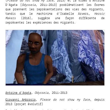
(
Please do not show my face
, 2013) et la vidéo d’Antoine
D’Agata (
Odysseia
, 2011-2013) problématisent les formes
que prennent les représentations des vies des migrants,
tandis que le machinima d’Isabelle Arvers,
Heroic
Makers
(2016), suggère une façon différente de
représenter les expériences des migrants.
Antoine d’Agata
,
Odysseia
, 2011-2013
Giovanni Ambrosio
,
Please do not show my face
, depuis
2013 (projet évolutif)