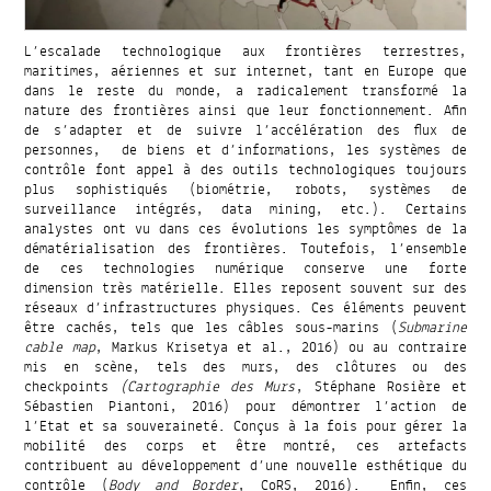
L’escalade technologique aux frontières terrestres,
maritimes, aériennes et sur internet, tant en Europe que
dans le reste du monde, a radicalement transformé la
nature des frontières ainsi que leur fonctionnement. Afin
de s’adapter et de suivre l’accélération des flux de
personnes, de biens et d’informations, les systèmes de
contrôle font appel à des outils technologiques toujours
plus sophistiqués (biométrie, robots, systèmes de
surveillance intégrés, data mining, etc.). Certains
analystes ont vu dans ces évolutions les symptômes de la
dématérialisation des frontières. Toutefois, l’ensemble
de ces technologies numérique conserve une forte
dimension très matérielle. Elles reposent souvent sur des
réseaux d’infrastructures physiques. Ces éléments peuvent
être cachés, tels que les câbles sous-marins (
Submarine
cable map
, Markus Krisetya et al., 2016) ou au contraire
mis en scène, tels des murs, des clôtures ou des
checkpoints
(Cartographie des Murs
, Stéphane Rosière et
Sébastien Piantoni, 2016) pour démontrer l’action de
l’Etat et sa souveraineté. Conçus à la fois pour gérer la
mobilité des corps et être montré, ces artefacts
contribuent au développement d’une nouvelle esthétique du
contrôle (
Body and Border
, CoRS, 2016). Enfin, ces