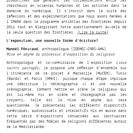
productives que génèrent les collaborations entre les
chercheurs en sciences humaines et les artistes dans le
domaine du numérique. Il s’inscrit dans la suite des
réflexions et des expérimentations que nous avons menées à
l’IMéRA dans le programme antiAtlas des frontières depuis
2011 tout en élargissant notre questionnement au-delà de
la seule question des frontières.
(Lire la suite)
L’exposition, une nouvelle forme d’écriture?
Manoël Pénicaud
, anthropologue (IDEMEC-CNRS-AMU)
Mise en abyme du processus d’exposition du religieux
Anthropologue et co-commissaire de l’exposition
Lieux
saints partagés
, je propose une réflexion d’ensemble sur
l’itinérance de ce projet à Marseille (MuCEM), Tunis
(Bardo) et Paris (MNHI), puisque chaque étape implique
une réécriture (« hétérographie ») et une nouvelle
scénographie. Comment mettre en scène le religieux qui
est lui-même mis en scène et chorégraphié par les
croyants, telle est la mise en abyme qui sera
questionnée. Je présenterai les différents dispositifs
numériques, audiovisuels et interactifs mis en œuvre dans
cette série d’expositions consacrées aux sanctuaires
fréquentés par des fidèles de religions différentes autour
de la Méditerranée.